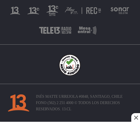
INÉS MATTE URREJOLA #0848, SANTIAGO, CHILE
FONO (562) 2 251 4000 © TODOS LOS DERECHOS
RESERVADOS. 13.CL