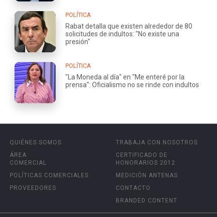
POLÍTICA
Rabat detalla que existen alrededor de 80
solicitudes de indultos: "No existe una
presión"
POLÍTICA
"La Moneda al día" en "Me enteré por la
prensa": Oficialismo no se rinde con indultos
QUIÉNES SOMOS
TRABAJA CON NOSOTROS
ÁREA
CERTIFICADO DE
COMERCIAL
HONORARIOS 2012
POLÍTICAS COMERCIALES
MEDICIÓN ANTENAS
PROVEEDORES
CONTACTO
BRANDED CONTENT