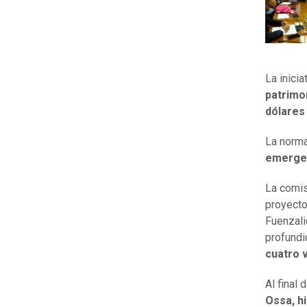
La inicia
patrimo
dólares
La norma
emergen
La comis
proyecto
Fuenzali
profundi
cuatro 
Al final 
Ossa, hi