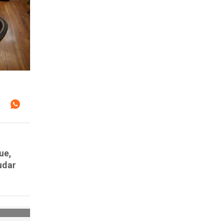
ue,
udar