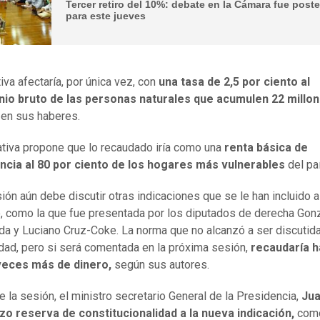
Tercer retiro del 10%: debate en la Cámara fue post
para este jueves
tiva afectaría, por única vez, con
una tasa de 2,5 por ciento al
nio bruto de las personas naturales que acumulen 22 millo
en sus haberes.
tiva propone que lo recaudado iría como una
renta básica de
cia al 80 por ciento de los hogares más vulnerables
del paí
ión aún debe discutir otras indicaciones que se le han incluido a
, como la que fue presentada por los diputados de derecha Gon
da y Luciano Cruz-Coke. La norma que no alcanzó a ser discutid
dad, pero si será comentada en la próxima sesión,
recaudaría h
veces más de dinero,
según sus autores.
de la sesión, el ministro secretario General de la Presidencia,
Jua
zo reserva de constitucionalidad a la nueva indicación,
com