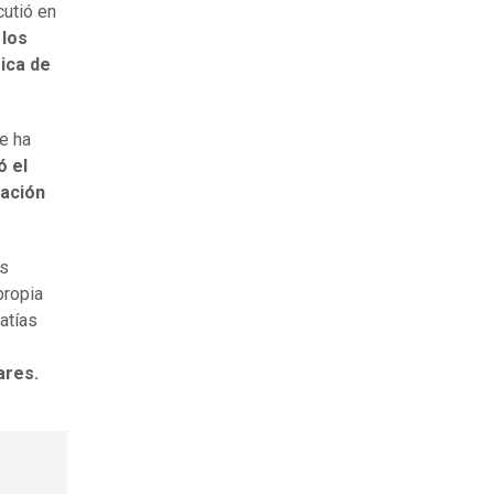
cutió en
 los
ica de
ue ha
ó el
cación
as
propia
atías
ares.