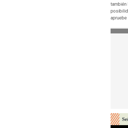
también 
posibili
apruebe 
Se