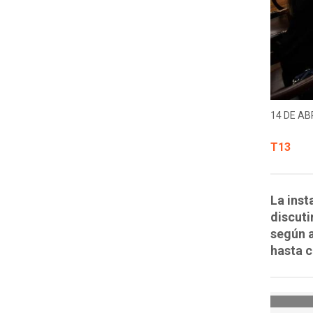
14 DE ABR
T13
La inst
discuti
según a
hasta c