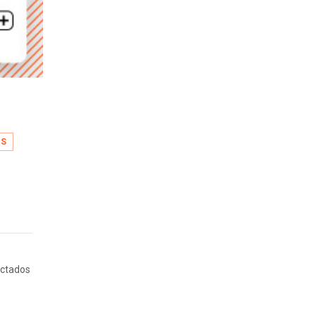
OS
ectados