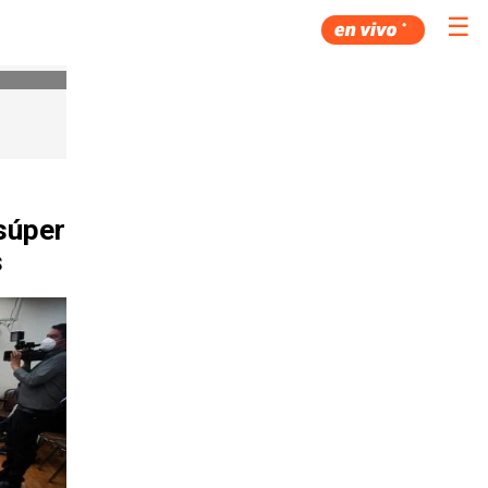
☰
súper
s