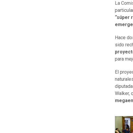
La Comis
particul
“súper 
emerge
Hace dos
sido rec
proyect
para mej
El proye
naturale
diputada
Walker, 
megaemp