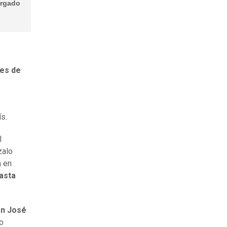
ergado
nes de
s.
l
zalo
a en
asta
n José
o