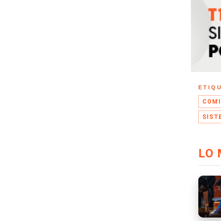
ETIQ
COMI
SIST
LO 