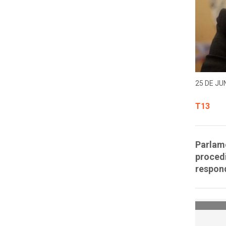
25 DE JUN
T13
Parlame
procedi
respond