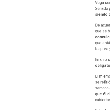
Vega ser
Senado 
siendo 
De acuer
que se b
conculc
que está
Isapres 
En ese s
obligato
El miemb
se refiri
semana c
que él d
cubierta