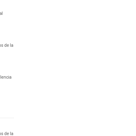
al
os de la
lencia
os de la