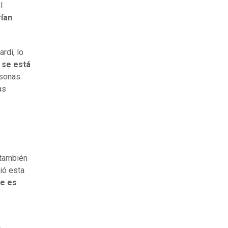
l
rían
.
rdi, lo
e
se está
sonas
as
 también
vió esta
ue es