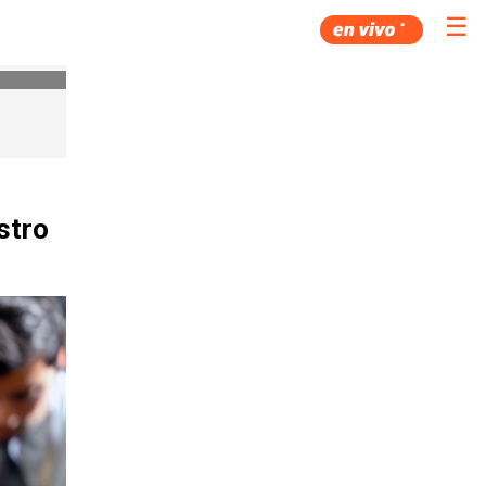
☰
stro