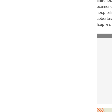
Entre lo
exámenes
hospital
cobertur
Isapres 