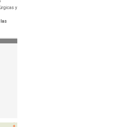
s
úrgicas y
 las