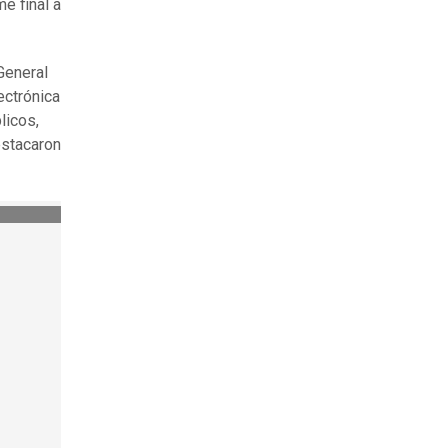
e final a
General
ectrónica
licos,
estacaron