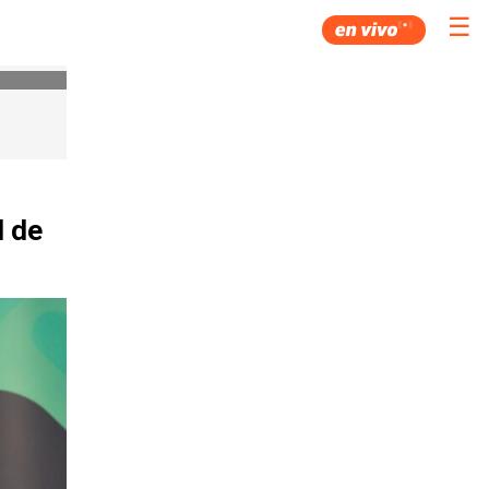
☰
d de