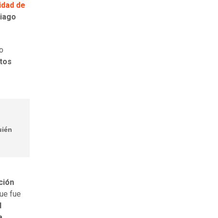
idad de
tiago
io
ntos
uién
ción
que fue
l
a