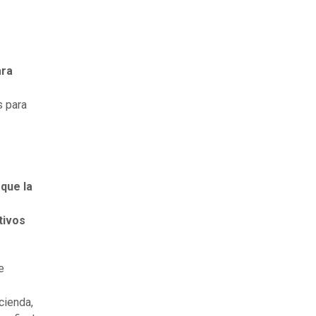
ara
s para
 que la
tivos
e
cienda,