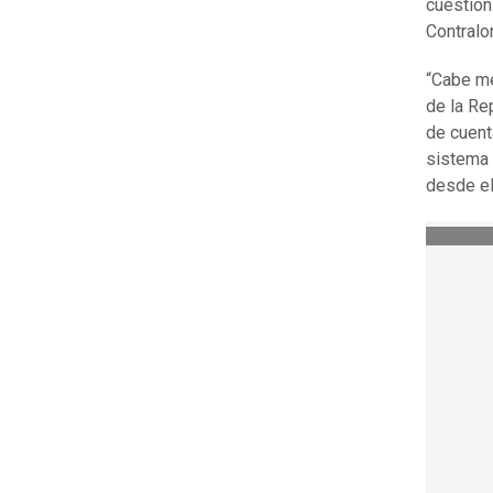
cuestión
Contralor
“Cabe me
de la Re
de cuent
sistema 
desde el