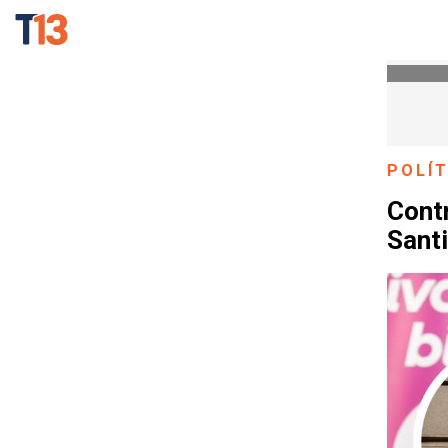
POLÍT
Contr
Sant