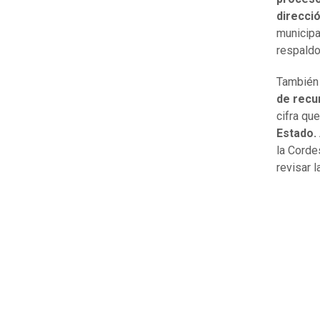
direcci
municipa
respaldo
También 
de recu
cifra qu
Estado.
la Corde
revisar 