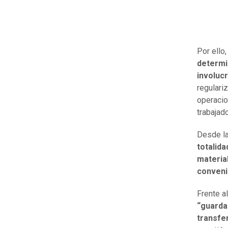
Por ello,
determi
involuc
regulari
operacio
trabajad
Desde la
totalid
materia
conveni
Frente a
“guarda 
transfer