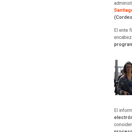
administr
Santiag
(Cordes
El ente 
encabez
programa
El infor
electró
consider
proceso 