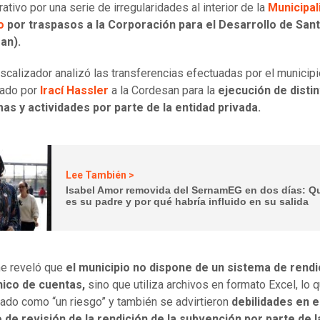
ativo por una serie de irregularidades al interior de la
Municipal
o
por traspasos a la Corporación para el Desarrollo de San
an).
fiscalizador analizó las transferencias efectuadas por el municip
ado por
Irací Hassler
a la Cordesan para la
ejecución de disti
s y actividades por parte de la entidad privada.
Lee También >
Isabel Amor removida del SernamEG en dos días: Q
es su padre y por qué habría influido en su salida
me reveló que
el municipio no dispone de un sistema de rendi
nico de cuentas,
sino que utiliza archivos en formato Excel, lo 
ado como “un riesgo” y también se advirtieron
debilidades en e
de revisión de la rendición de la subvención por parte de l