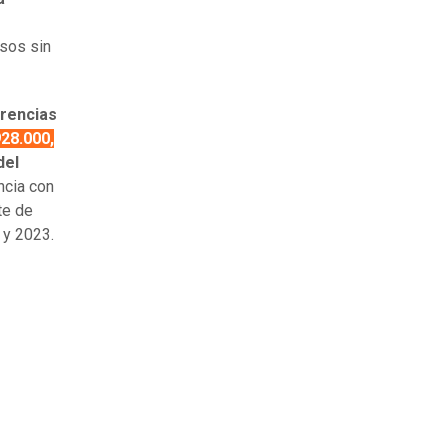
sos sin
rencias
928.000,
del
ncia con
te de
 y 2023.