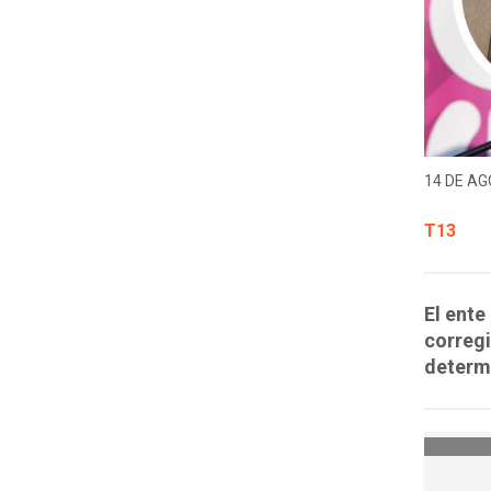
14 DE AG
T13
El ente
corregi
determ