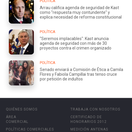
POLÍTICA
Arrau califica agenda de seguridad de Kast
como "respuesta muy contundente" y
explica necesidad de reforma constitucional
POLÍTICA
"Seremos implacables": Kast anuncia
agenda de seguridad con más de 30
proyectos contra el crimen organizado
POLÍTICA
Senado enviará a Comisión de Ética a Camila
Flores y Fabiola Campillai tras tenso cruce
por petición de indultos
QUIÉNES SOMOS
TRABAJA CON NOSOTROS
ÁREA
CERTIFICADO DE
COMERCIAL
HONORARIOS 2012
POLÍTICAS COMERCIALES
MEDICIÓN ANTENAS