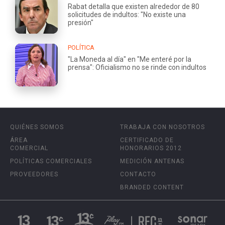
Rabat detalla que existen alrededor de 80
solicitudes de indultos: "No existe una
presión"
POLÍTICA
"La Moneda al día" en "Me enteré por la
prensa": Oficialismo no se rinde con indultos
QUIÉNES SOMOS
TRABAJA CON NOSOTROS
ÁREA
CERTIFICADO DE
COMERCIAL
HONORARIOS 2012
POLÍTICAS COMERCIALES
MEDICIÓN ANTENAS
PROVEEDORES
CONTACTO
BRANDED CONTENT