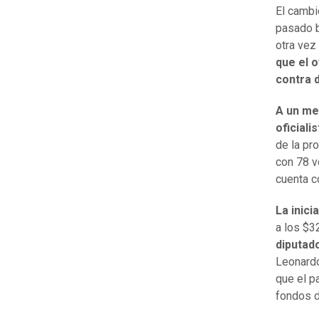
El cambi
pasado b
otra vez
que el o
contra 
A un me
oficial
de la pr
con 78 v
cuenta c
La inici
a los $3
diputado
Leonardo
que el pa
fondos 