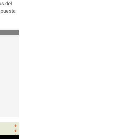
os del
ropuesta