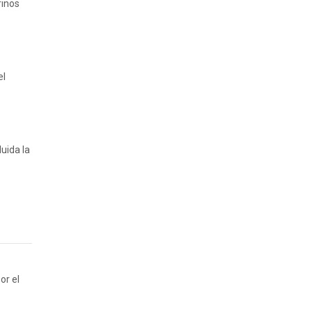
rinos
el
uida la
or el