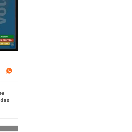
se
odas