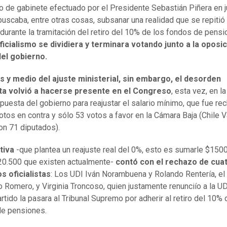
o de gabinete efectuado por el Presidente Sebastián Piñera en j
uscaba, entre otras cosas, subsanar una realidad que se repitió
 durante la tramitación del retiro del 10% de los fondos de pensi
ficialismo se dividiera y terminara votando junto a la oposic
del gobierno.
s y medio del ajuste ministerial, sin embargo, el desorden
ista volvió a hacerse presente en el Congreso
, esta vez, en l
opuesta del gobierno para reajustar el salario mínimo, que fue r
otos en contra y sólo 53 votos a favor en la Cámara Baja (Chile
on 71 diputados).
ativa
-que plantea un reajuste real del 0%, esto es sumarle $15
20.500 que existen actualmente-
contó con el rechazo de cua
s oficialistas
: Los UDI Iván Norambuena y Rolando Rentería, el
 Romero, y Virginia Troncoso, quien justamente renunciío a la U
rtido la pasara al Tribunal Supremo por adherir al retiro del 10% 
de pensiones.