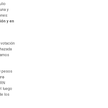
ulio
 una y
ones:
ión y en
a votación
echazada
 Vamos
00 pesos
tro
 RN
DI luego
de los