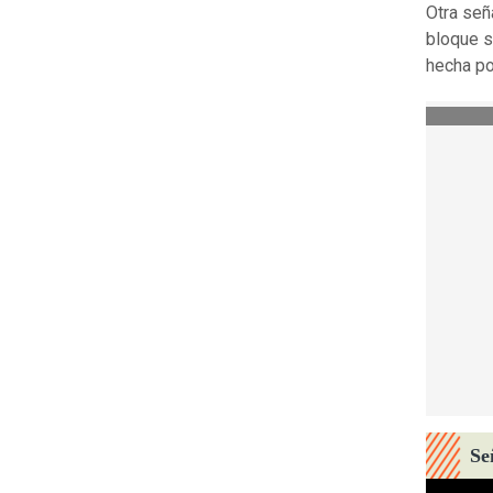
Otra señ
bloque s
hecha po
Se