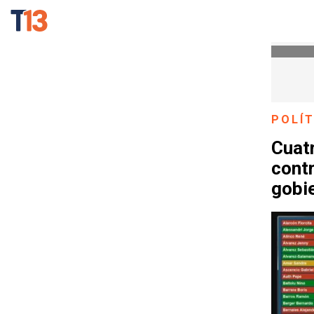
POLÍT
Cuat
contr
gobi