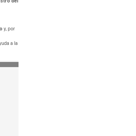
stro del
o
y, por
yuda a la