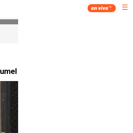
☰
lumel