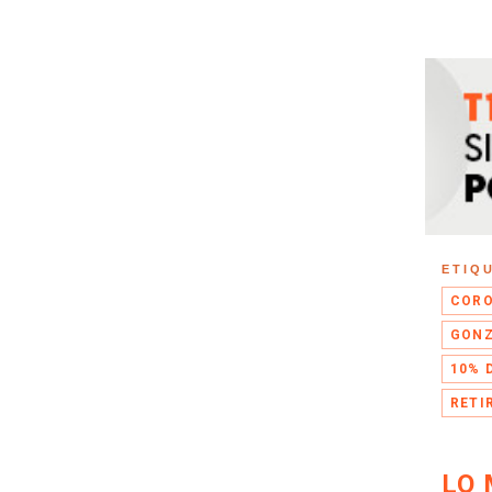
ETIQ
CORO
GONZ
10% 
RETI
LO 