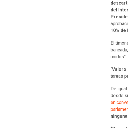
descart
del Inte
Preside
aprobaci
10%
de 
El timone
bancada
unidos”.
“
Valoro 
tareas pa
De igual
desde su
en conve
parlamen
ninguna 