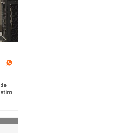
 de
retiro