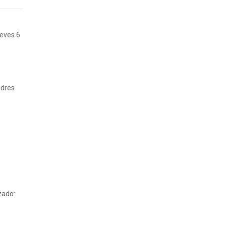
ueves 6
adres
zado: