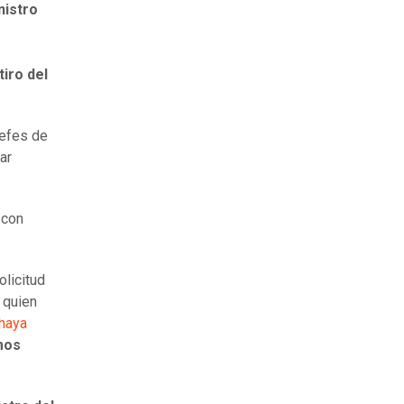
nistro
tiro del
jefes de
ar
 con
licitud
, quien
 haya
mos