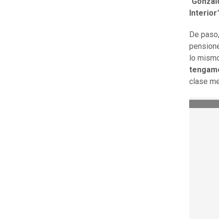
“
Gonzalo
Interior
De paso,
pension
lo mismo
tengamo
clase me