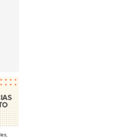
des
,