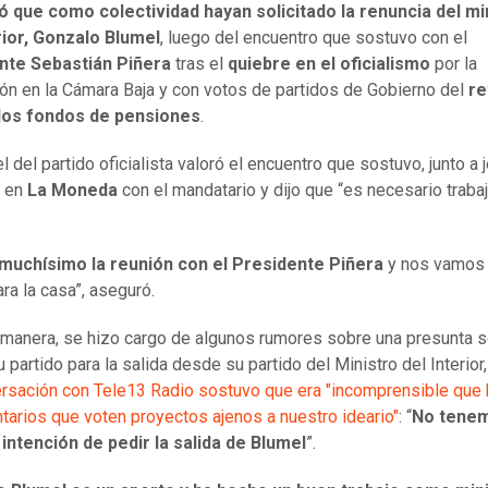
ó que como colectividad hayan solicitado la renuncia del mi
rior, Gonzalo Blumel
, luego del encuentro que sostuvo con el
nte Sebastián Piñera
tras el
quiebre en el oficialismo
por la
ón en la Cámara Baja y con votos de partidos de Gobierno del
re
los fondos de pensiones
.
l del partido oficialista valoró el encuentro que sostuvo, junto a 
, en
La Moneda
con el mandatario y dijo que “es necesario trabaj
muchísimo la reunión con el Presidente Piñera
y nos vamos
ra la casa”, aseguró.
 manera, se hizo cargo de algunos rumores sobre una presunta so
 partido para la salida desde su partido del Ministro del Interior
rsación con Tele13 Radio sostuvo que era "incomprensible que
tarios que voten proyectos ajenos a nuestro ideario"
: “
No tene
intención de pedir la salida de Blumel
”.