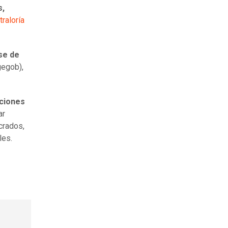
s,
traloría
se de
gegob),
ciones
ar
crados,
les.