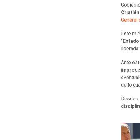
Gobierno
Cristiá
General 
Este mié
"Estado
liderada
Ante est
imprec
eventual
de lo cu
Desde el
discipli