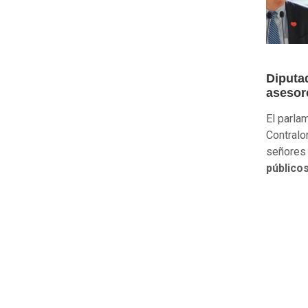
Diputad
asesor
El parla
Contralo
señores 
públicos