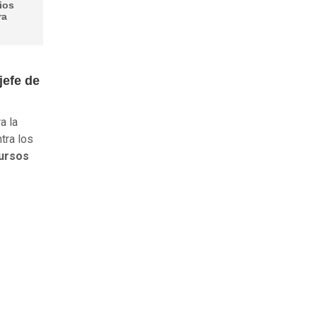
ios
ra
jefe de
a la
tra los
ursos