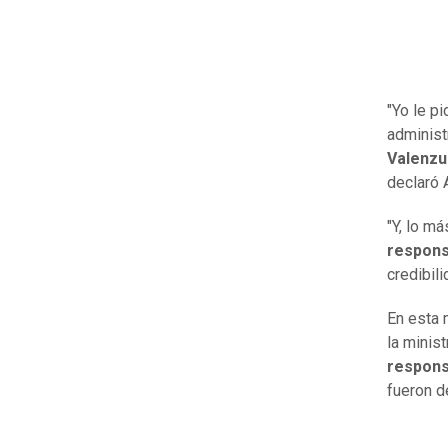
"Yo le p
administ
Valenzu
declaró 
"Y, lo m
respons
credibil
En esta 
la minis
respons
fueron d