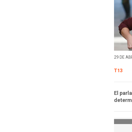
29 DE ABR
T13
El parl
determi