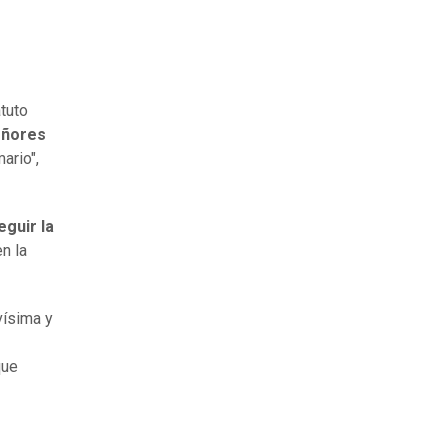
atuto
eñores
ario",
eguir la
n la
vísima y
que