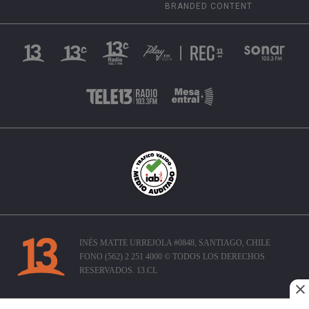
BRANDED CONTENT
INÉS MATTE URREJOLA #0848, SANTIAGO, CHILE
FONO (562) 2 251 4000 © TODOS LOS DERECHOS
RESERVADOS. 13.CL