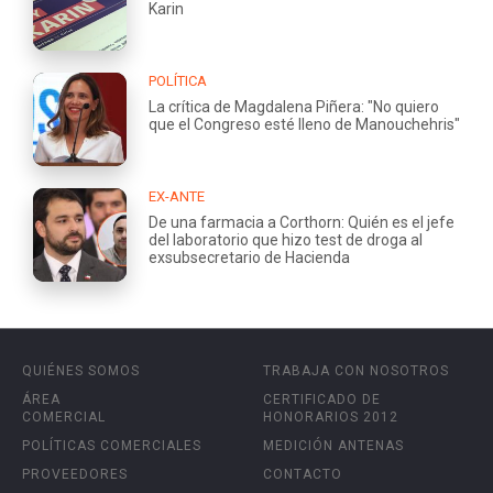
Karin
POLÍTICA
La crítica de Magdalena Piñera: "No quiero
que el Congreso esté lleno de Manouchehris"
EX-ANTE
De una farmacia a Corthorn: Quién es el jefe
del laboratorio que hizo test de droga al
exsubsecretario de Hacienda
QUIÉNES SOMOS
TRABAJA CON NOSOTROS
ÁREA
CERTIFICADO DE
COMERCIAL
HONORARIOS 2012
POLÍTICAS COMERCIALES
MEDICIÓN ANTENAS
PROVEEDORES
CONTACTO