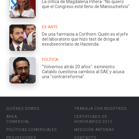
La crítica de Magdalena Piñera: "No quiero
que el Congreso esté lleno de Manouchehris"
EX-ANTE
De una farmacia a Corthorn: Quién es el jefe
del laboratorio que hizo test de droga al
exsubsecretario de Hacienda
POLÍTICA
"Volvemos atrás 20 años": exministro
Cataldo cuestiona cambios al SAE y acusa
una "contrarreforma"
QUIÉNES SOMOS
TRABAJA CON NOSOTROS
ÁREA
CERTIFICADO DE
COMERCIAL
HONORARIOS 2012
POLÍTICAS COMERCIALES
MEDICIÓN ANTENAS
PROVEEDORES
CONTACTO