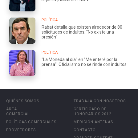
POLÍTICA
Rabat detalla que existen alrededor de 80
solicitudes de indultos: "No existe una
presión"
POLÍTICA
"La Moneda al día" en "Me enteré por la
prensa": Oficialismo no se rinde con indultos
QUIÉNES SOMOS
TRABAJA CON NOSOTROS
ÁREA
CERTIFICADO DE
COMERCIAL
HONORARIOS 2012
POLÍTICAS COMERCIALES
MEDICIÓN ANTENAS
PROVEEDORES
CONTACTO
BRANDED CONTENT