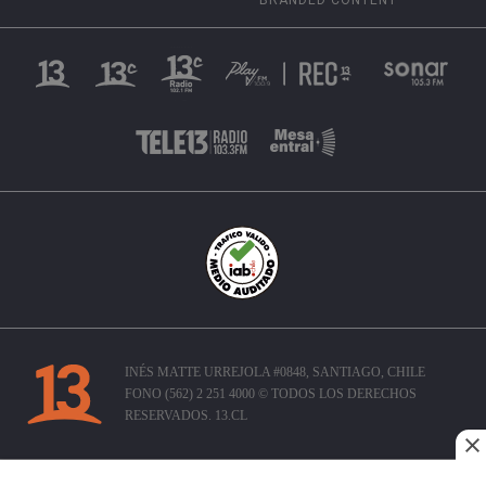
INÉS MATTE URREJOLA #0848, SANTIAGO, CHILE
FONO (562) 2 251 4000 © TODOS LOS DERECHOS
RESERVADOS. 13.CL