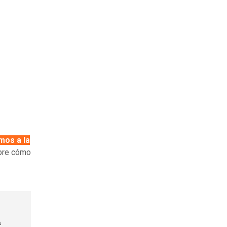
mos a la
bre cómo
a