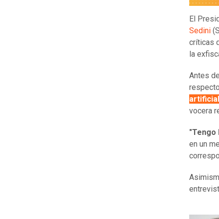
El Presi
Sedini
(S
críticas
la exfis
Antes de
respecto
artificial
vocera r
"Tengo 
en un me
correspo
Asimismo
entrevis