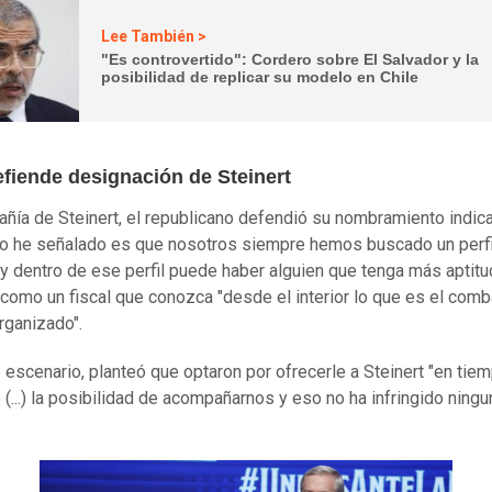
Lee También >
"Es controvertido": Cordero sobre El Salvador y la
posibilidad de replicar su modelo en Chile
efiende designación de Steinert
ñía de Steinert, el republicano defendió su nombramiento indic
yo he señalado es que nosotros siempre hemos buscado un perfi
y dentro de ese perfil puede haber alguien que tenga más aptit
, como un fiscal que conozca "desde el interior lo que es el comb
rganizado".
e escenario, planteó que optaron por ofrecerle a Steinert "en tie
 (...) la posibilidad de acompañarnos y eso no ha infringido ningu