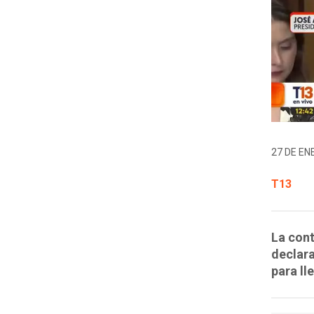
27 DE EN
T13
La cont
declara
para ll