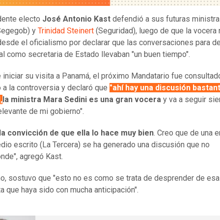
dente electo
José Antonio Kast
defendió a sus futuras ministr
egegob) y
Trinidad Steinert
(Seguridad), luego de que la vocera 
 desde el oficialismo por declarar que las conversaciones para d
cal como secretaria de Estado llevaban "un buen tiempo".
 iniciar su visita a Panamá, el próximo Mandatario fue consultad
 a la controversia y declaró que
"ahí hay una discusión bastan
,
la ministra Mara Sedini es una gran vocera
y va a seguir si
elevante de mi gobierno".
la convicción de que ella lo hace muy bien
. Creo que de una e
dio escrito (La Tercera) se ha generado una discusión que no
nde", agregó Kast.
, sostuvo que "esto no es como se trata de desprender de esa
ta que haya sido con mucha anticipación".