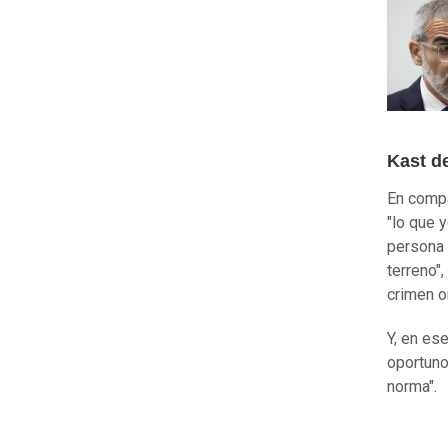
Kast d
En compa
"lo que 
persona 
terreno"
crimen o
Y, en es
oportuno
norma".