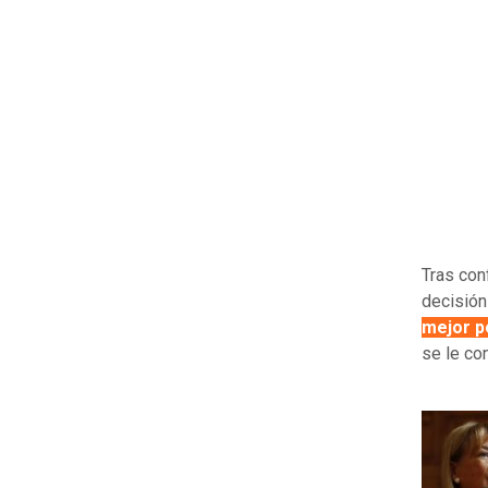
Tras con
decisión
mejor p
se le co