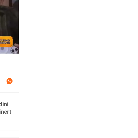
dini
inert