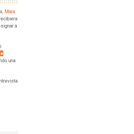
as,
Mara
recibiera
esignar a
o
te
endo una
ntrevista