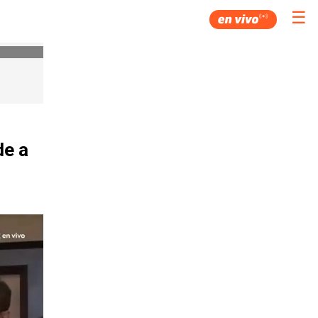
☰
de a