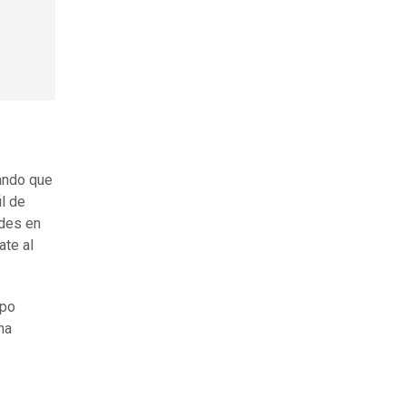
ando que
l de
udes en
ate al
mpo
na