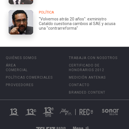
POLÍTICA
"Volvemos atrás 20 años": exministro
Cataldo cuestiona cambios al SAE y acusa
una "contrarreforma"
QUIÉNES SOMOS
TRABAJA CON NOSOTROS
ÁREA
CERTIFICADO DE
COMERCIAL
HONORARIOS 2012
POLÍTICAS COMERCIALES
MEDICIÓN ANTENAS
PROVEEDORES
CONTACTO
BRANDED CONTENT