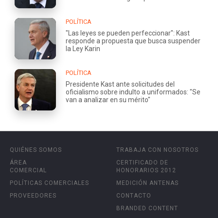
POLÍTICA
"Las leyes se pueden perfeccionar": Kast
responde a propuesta que busca suspender
la Ley Karin
POLÍTICA
Presidente Kast ante solicitudes del
oficialismo sobre indulto a uniformados: "Se
van a analizar en su mérito"
QUIÉNES SOMOS
TRABAJA CON NOSOTROS
ÁREA
CERTIFICADO DE
COMERCIAL
HONORARIOS 2012
POLÍTICAS COMERCIALES
MEDICIÓN ANTENAS
PROVEEDORES
CONTACTO
BRANDED CONTENT