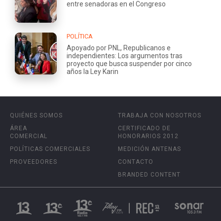
entre senadoras en el Congreso
POLÍTICA
Apoyado por PNL, Republicanos e
independientes: Los argumentos tras
proyecto que busca suspender por cinco
años la Ley Karin
QUIÉNES SOMOS
TRABAJA CON NOSOTROS
ÁREA
CERTIFICADO DE
COMERCIAL
HONORARIOS 2012
POLÍTICAS COMERCIALES
MEDICIÓN ANTENAS
PROVEEDORES
CONTACTO
BRANDED CONTENT