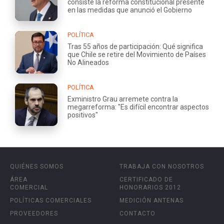
consiste la reforma constitucional presente
en las medidas que anunció el Gobierno
POLÍTICA
Tras 55 años de participación: Qué significa
que Chile se retire del Movimiento de Países
No Alineados
POLÍTICA
Exministro Grau arremete contra la
megarreforma: "Es difícil encontrar aspectos
positivos"
QUIÉNES SOMOS
TRABAJA CON NOSOTROS
ÁREA
CERTIFICADO DE
COMERCIAL
HONORARIOS 2012
POLÍTICAS COMERCIALES
MEDICIÓN ANTENAS
PROVEEDORES
CONTACTO