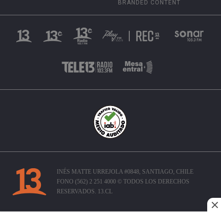
BRANDED CONTENT
INÉS MATTE URREJOLA #0848, SANTIAGO, CHILE
FONO (562) 2 251 4000 © TODOS LOS DERECHOS
RESERVADOS. 13.CL