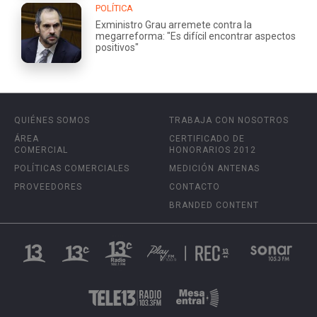
POLÍTICA
Exministro Grau arremete contra la
megarreforma: "Es difícil encontrar aspectos
positivos"
QUIÉNES SOMOS
TRABAJA CON NOSOTROS
ÁREA
CERTIFICADO DE
COMERCIAL
HONORARIOS 2012
POLÍTICAS COMERCIALES
MEDICIÓN ANTENAS
PROVEEDORES
CONTACTO
BRANDED CONTENT