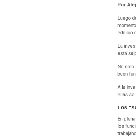
Por Ale
Luego d
momentos
edilicio
La inves
está sal
No solo 
buen fun
A la inve
ellas se
Los "s
En plena
los func
trabajan