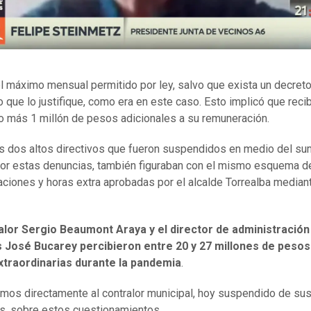
l máximo mensual permitido por ley, salvo que exista un decret
io que lo justifique, como era en este caso. Esto implicó que reci
 más 1 millón de pesos adicionales a su remuneración.
s dos altos directivos que fueron suspendidos en medio del su
por estas denuncias, también figuraban con el mismo esquema d
ciones y horas extra aprobadas por el alcalde Torrealba median
ralor Sergio Beaumont Araya y el director de administración
s José Bucarey percibieron entre 20 y 27 millones de pesos
xtraordinarias durante la pandemia
.
mos directamente al contralor municipal, hoy suspendido de su
s, sobre estos cuestionamientos.