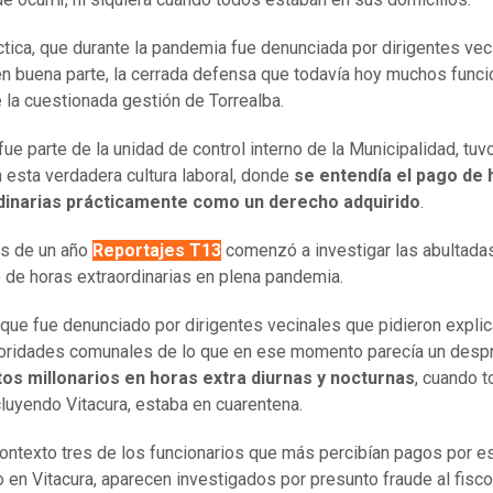
ctica, que durante la pandemia fue denunciada por dirigentes vec
en buena parte, la cerrada defensa que todavía hoy muchos funci
 la cuestionada gestión de Torrealba.
fue parte de la unidad de control interno de la Municipalidad, tuv
on esta verdadera cultura laboral, donde
se entendía el pago de 
dinarias prácticamente como un derecho adquirido
.
s de un año
Reportajes T13
comenzó a investigar las abultadas
 de horas extraordinarias en plena pandemia.
que fue denunciado por dirigentes vecinales que pidieron expli
toridades comunales de lo que en ese momento parecía un despr
os millonarios en horas extra diurnas y nocturnas
, cuando 
ncluyendo Vitacura, estaba en cuarentena.
ontexto tres de los funcionarios que más percibían pagos por e
 en Vitacura, aparecen investigados por presunto fraude al fisco