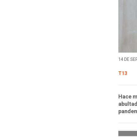
14 DE SE
T13
Hace m
abultad
pandem