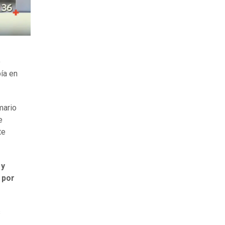
o
bía en
mario
e
te
 y
 por
s