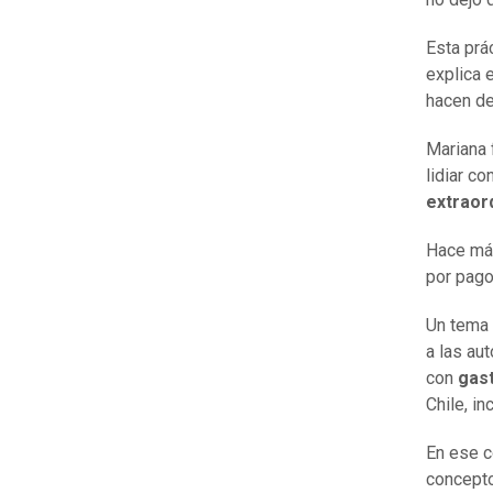
Esta prá
explica 
hacen de
Mariana 
lidiar c
extraor
Hace má
por pago
Un tema 
a las au
con
gast
Chile, i
En ese c
concepto