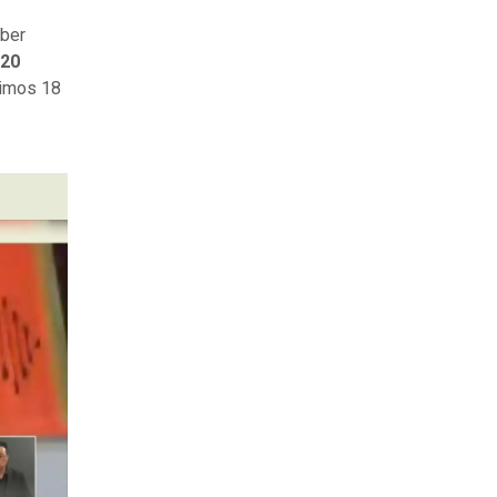
aber
 20
timos 18