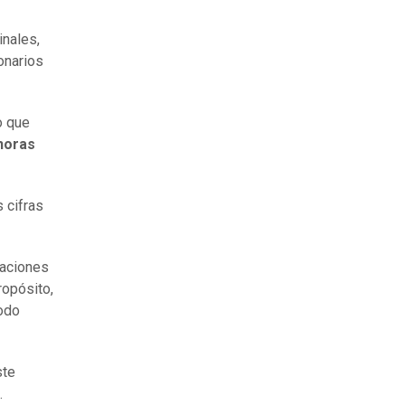
inales,
onarios
o que
horas
 cifras
caciones
opósito,
todo
ste
.