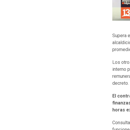
Supera e
alcaldic
promedio
Los otro
interno 
remunera
decreto.
El cont
finanza
horas e
Consulta
funcione