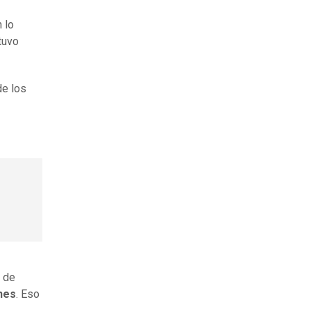
 lo
tuvo
de los
s de
nes
. Eso