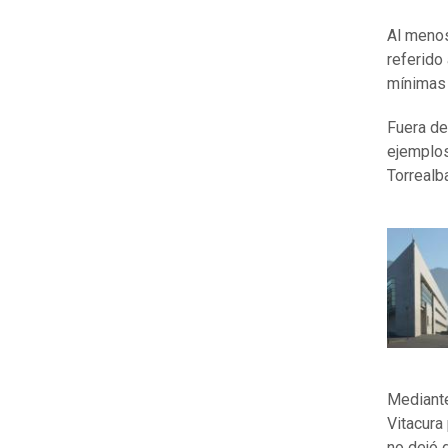
Al menos
referido
mínimas 
Fuera de
ejemplos
Torrealb
Mediante
Vitacura
no dejó 