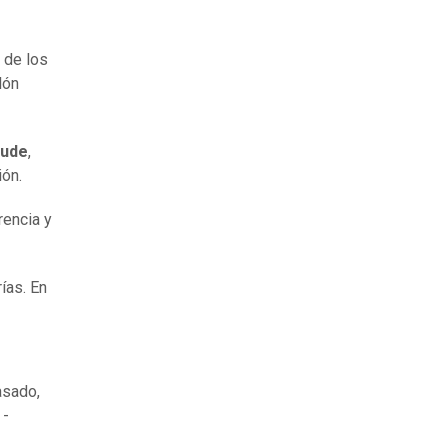
o de los
lón
aude
,
ión.
rencia y
rías. En
asado,
 -