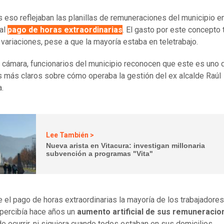
 eso reflejaban las planillas de remuneraciones del municipio en
 al
pago de horas extraordinarias
. El gasto por este concepto 
variaciones, pese a que la mayoría estaba en teletrabajo.
 cámara, funcionarios del municipio reconocen que este es uno 
 más claros sobre cómo operaba la gestión del ex alcalde Raúl
a.
Lee También >
Nueva arista en Vitacura: investigan millonaria
subvención a programas "Vita"
 el pago de horas extraordinarias la mayoría de los trabajadore
 percibía hace años un
aumento artificial de sus remuneracio
de ocurrir, ni siquiera cuando todos estaban en sus domicilios.