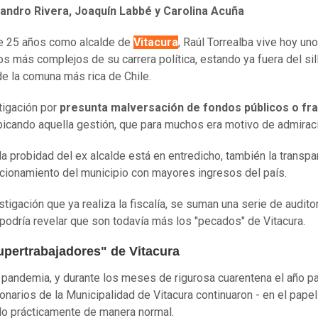
jandro Rivera, Joaquín Labbé y Carolina Acuña
e 25 años como alcalde de
Vitacura
, Raúl Torrealba vive hoy un
 más complejos de su carrera política, estando ya fuera del sil
 de la comuna más rica de Chile.
tigación por
presunta malversación de fondos públicos o fr
picando aquella gestión, que para muchos era motivo de admirac
la probidad del ex alcalde está en entredicho, también la transpa
cionamiento del municipio con mayores ingresos del país.
stigación que ya realiza la fiscalía, se suman una serie de audito
 podría revelar que son todavía más los "pecados" de Vitacura.
upertrabajadores" de Vitacura
 pandemia, y durante los meses de rigurosa cuarentena el año p
ionarios de la Municipalidad de Vitacura continuaron - en el papel
do prácticamente de manera normal.