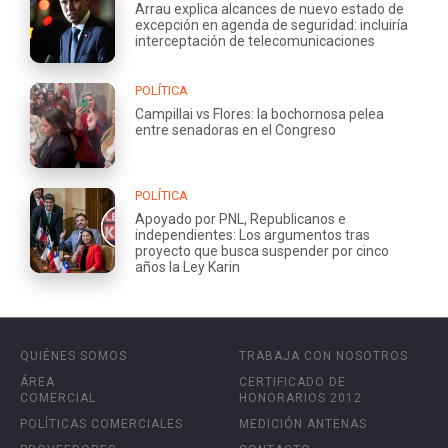
Arrau explica alcances de nuevo estado de
excepción en agenda de seguridad: incluiría
interceptación de telecomunicaciones
POLÍTICA
Campillai vs Flores: la bochornosa pelea
entre senadoras en el Congreso
POLÍTICA
Apoyado por PNL, Republicanos e
independientes: Los argumentos tras
proyecto que busca suspender por cinco
años la Ley Karin
QUIÉNES SOMOS
TRABAJA CON NOSOTROS
ÁREA
CERTIFICADO DE
COMERCIAL
HONORARIOS 2012
POLÍTICAS COMERCIALES
MEDICIÓN ANTENAS