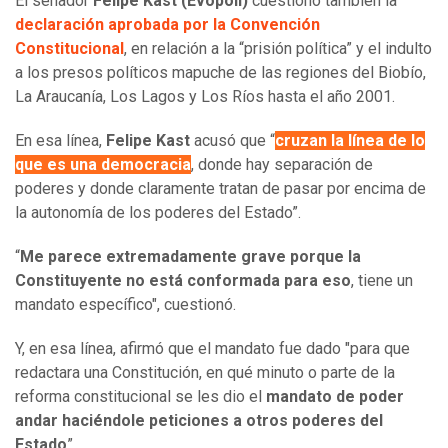
El senador
Felipe Kast (Evópoli)
cuestionó también la
declaración aprobada por la Convención
Constitucional
, en relación a la “prisión política” y el indulto
a los presos políticos mapuche de las regiones del Biobío,
La Araucanía, Los Lagos y Los Ríos hasta el año 2001.
En esa línea,
Felipe Kast
acusó que “
cruzan la línea de lo
que es una democracia
, donde hay separación de
poderes y donde claramente tratan de pasar por encima de
la autonomía de los poderes del Estado”.
“
Me parece extremadamente grave porque la
Constituyente no está conformada para eso
, tiene un
mandato específico", cuestionó.
Y, en esa línea, afirmó que el mandato fue dado "para que
redactara una Constitución, en qué minuto o parte de la
reforma constitucional se les dio el
mandato de poder
andar haciéndole peticiones a otros poderes del
Estado
”.