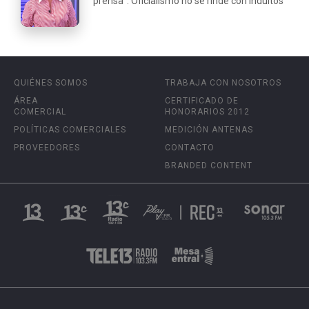
prensa": Oficialismo no se rinde con indultos
QUIÉNES SOMOS
TRABAJA CON NOSOTROS
ÁREA
CERTIFICADO DE
COMERCIAL
HONORARIOS 2012
POLÍTICAS COMERCIALES
MEDICIÓN ANTENAS
PROVEEDORES
CONTACTO
BRANDED CONTENT