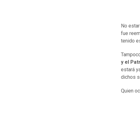
No estar
fue ree
tenido e
Tampoco
y el Pat
estará y
dichos s
Quien oc