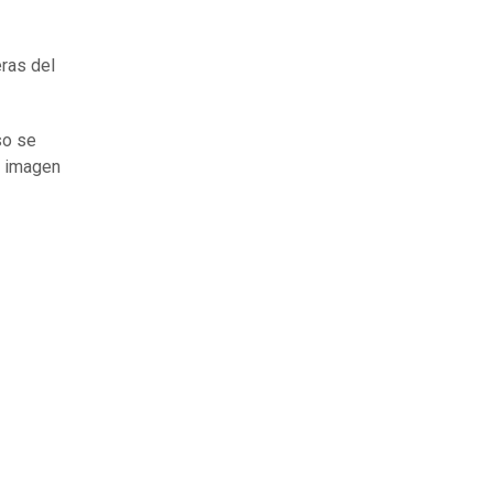
eras del
so se
a imagen