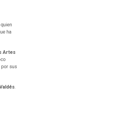
quien
ue ha
s Artes
oco
por sus
Valdés
.