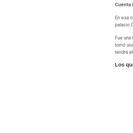
Cuenta 
En esa o
palacio C
Fue una 
tomó una
tendrá a
Los qu