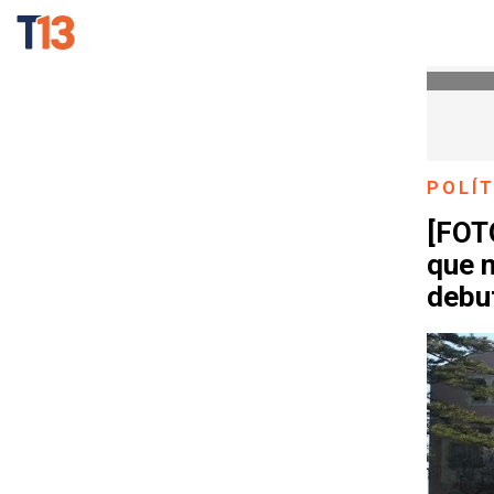
POLÍT
[FOT
que n
debu