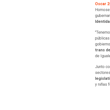
Oscar 2
Homosexu
gubernam
Identid
"Tenemos
públicas
gobierno
trans d
de Igual
Junto co
sectores
legisla
y niñas f