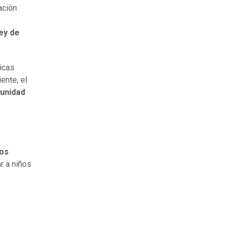
ación
ey de
icas
ente, el
munidad
s
tos
r a niños