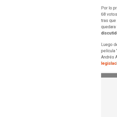
Por lo p
68 votos
tras que
quedara 
discuti
Luego de 
película
Andrés A
legislac