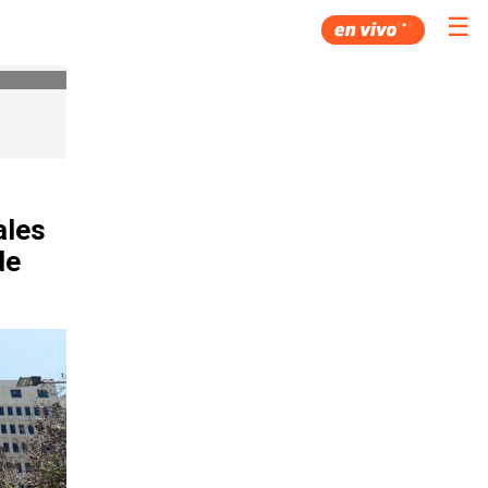
☰
ales
de