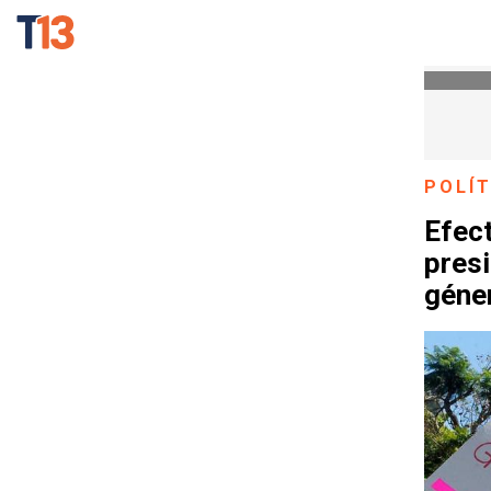
POLÍT
Efect
presi
géne