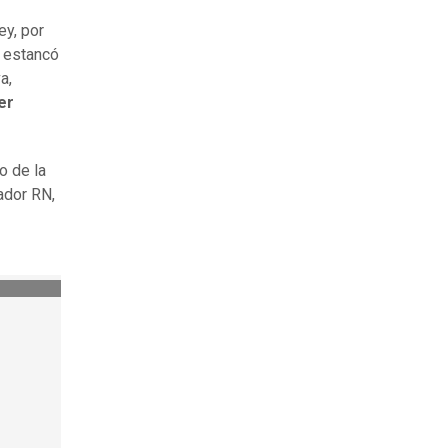
ey, por
e estancó
a,
er
o de la
ador RN,