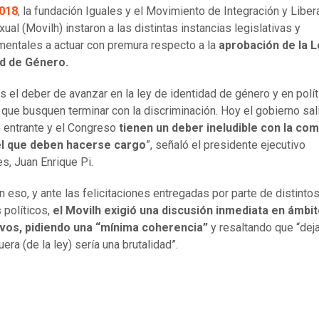
018
, la fundación Iguales y el Movimiento de Integración y Liber
al (Movilh) instaron a las distintas instancias legislativas y
entales a actuar con premura respecto a la
aprobación de la L
ad de Género.
 el deber de avanzar en la ley de identidad de género y en polít
 que busquen terminar con la discriminación. Hoy el gobierno sali
 entrante y el Congreso
tienen un deber ineludible con la co
el que deben hacerse cargo
”, señaló el presidente ejecutivo
es, Juan Enrique Pi.
n eso, y ante las felicitaciones entregadas por parte de distinto
 políticos,
el Movilh exigió una discusión inmediata en ámbi
tivos, pidiendo una “mínima coherencia”
y resaltando que “deja
uera (de la ley) sería una brutalidad”.