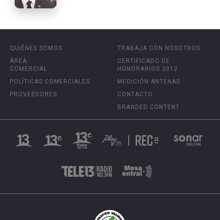
QUIÉNES SOMOS
TRABAJA CON NOSOTROS
ÁREA
CERTIFICADO DE
COMERCIAL
HONORARIOS 2012
POLÍTICAS COMERCIALES
MEDICIÓN ANTENAS
PROVEEDORES
CONTACTO
BRANDED CONTENT