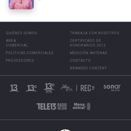
QUIÉNES SOMOS
TRABAJA CON NOSOTROS
ÁREA
CERTIFICADO DE
COMERCIAL
HONORARIOS 2012
POLÍTICAS COMERCIALES
MEDICIÓN ANTENAS
PROVEEDORES
CONTACTO
BRANDED CONTENT