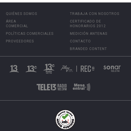
QUIÉNES SOMOS
TRABAJA CON NOSOTROS
ÁREA
CERTIFICADO DE
COMERCIAL
HONORARIOS 2012
POLÍTICAS COMERCIALES
MEDICIÓN ANTENAS
PROVEEDORES
CONTACTO
BRANDED CONTENT