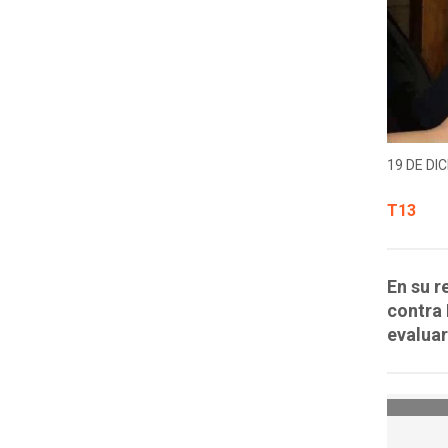
19 DE DIC
T13
En su r
contra 
evaluar