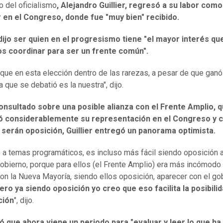
o del oficialismo
, Alejandro Guillier, regresó a su labor como
 en el Congreso, donde fue "muy bien" recibido.
 dijo ser quien en el progresismo tiene "el mayor interés qu
s coordinar para ser un frente común".
 que en esta elección dentro de las rarezas, a pesar de que ganó
 que se debatió es la nuestra", dijo.
onsultado sobre una posible alianza con el Frente Amplio, 
 considerablemente su representación en el Congreso y 
 serán oposición, Guillier entregó un panorama optimista.
o a temas programáticos, es incluso más fácil siendo oposición 
obierno, porque para ellos (el Frente Amplio) era más incómodo
con la Nueva Mayoría, siendo ellos oposición, aparecer con el go
ero ya siendo oposición yo creo que eso facilita la posibili
ción
", dijo.
ó que ahora viene un periodo para "evaluar y leer lo que ha