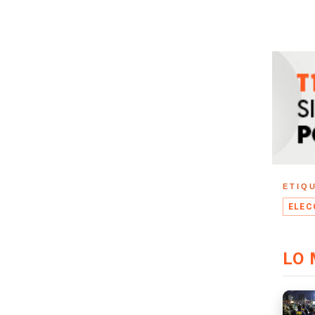
ETIQ
ELEC
LO 