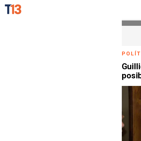
POLÍT
Guill
posib