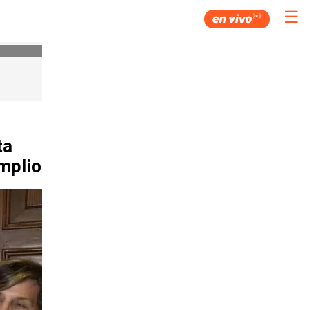
☰
ta
Amplio