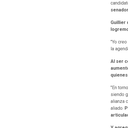
candidat
senador
Guillier
logremo
"Yo creo
la agenda
Al ser c
aumentó
quienes
"En torn
siendo g
alianza 
aliado.
P
articula
Y agreg