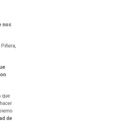
e nos
 Piñera,
que
con
a que
 hacer
bierno
dad de