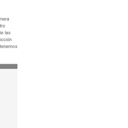
imera
tro
te las
icción
e tenemos