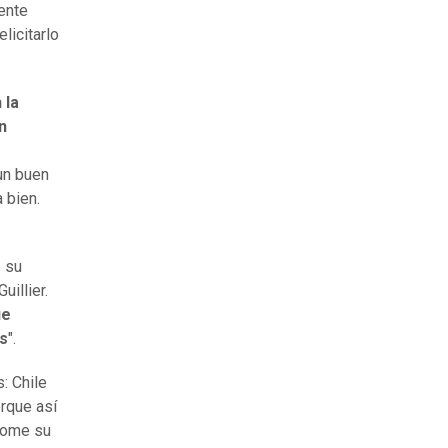
dente
licitarlo
 la
n
un buen
 bien.
e su
uillier.
ue
as
".
: Chile
rque así
 tome su