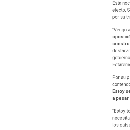
Esta noc
electo, 
por su t
"Vengo a
oposici
constru
destacan
gobierno
Estaremo
Por su p
contendor
Estoy s
a pesar
"Estoy t
necesita
los país