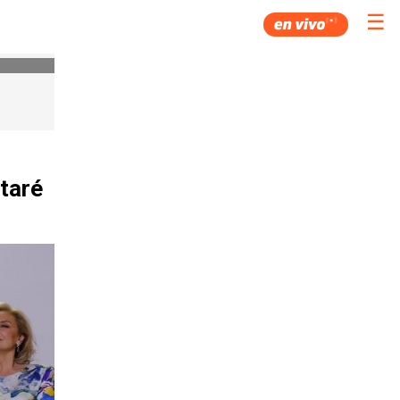
☰
staré