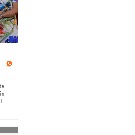
tel
ón
l