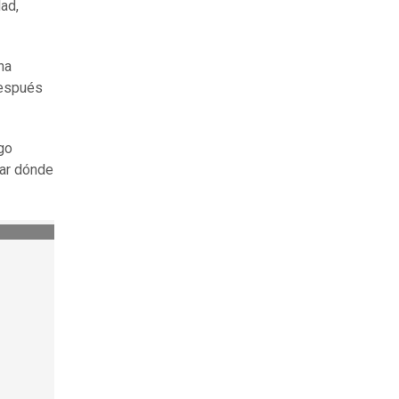
ad,
na
después
ngo
ar dónde