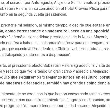
he, el senador por Antofagasta, Alejandro Guillier visitó al presi
Sebastián Piñera, en su comando en el Hotel Crowne Plaza para fe
riunfo en la segunda vuelta presidencial.
 prestarle mi saludo y, al mismo tiempo, a decirle que
estaré en
ón, como corresponde en nuestro rol, pero en una oposició
ctiva
", afirmó el ex candidato presidencial de la Nueva Mayoría,
do que "Va a haber una colaboración eficaz para que tengamos 
, porque cuando al Presidente de Chile le va bien, a todos nos va
s trabajando y estaremos a disposición".
arte, el presidente electo Sebastián Piñera agradeció la visita d
 y recalcó que "yo le tengo un gran cariño y aprecio a Alejandro G
eguro que seguiremos trabajando juntos en el futuro, porq
 de nuestras diferencias, también hay grandes coincidenci
otalmente de acuerdo con lo que hemos conversado tantas veces
 acuerdos más que enfrentamientos, diálogos y colaboración, po
es progresan. Yo espero tener la oportunidad -cuando Alejandro