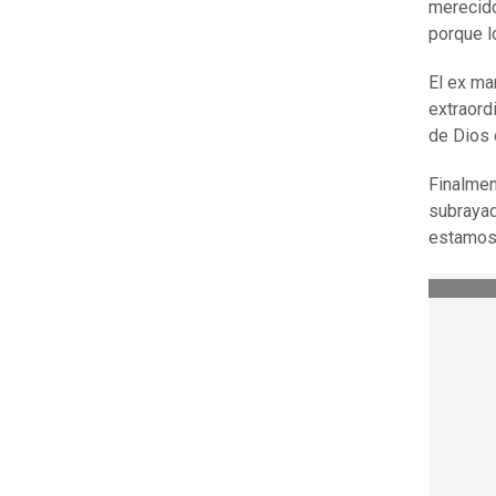
merecido
porque l
El ex ma
extraord
de Dios 
Finalmen
subrayad
estamos 