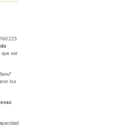
.160.225
ido
y que ser
lleno"
aron los
 esas
capacidad