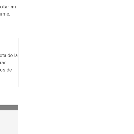
ota- mi
firme,
ota de la
tras
nos de