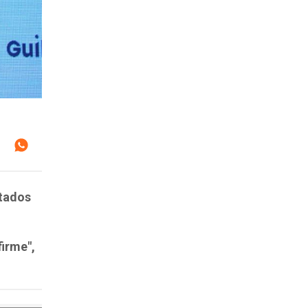
ltados
firme",