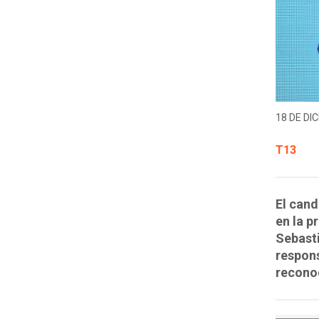
18 DE DIC
T13
El cand
en la p
Sebast
respons
recono