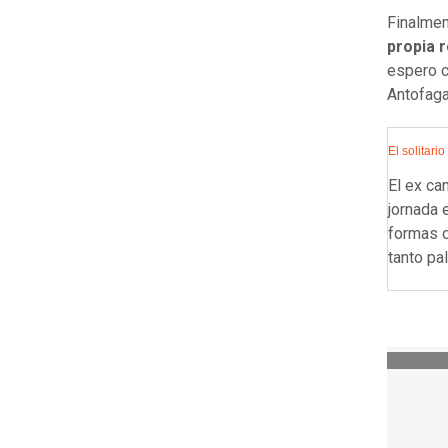
Finalmen
propia 
espero c
Antofaga
El solitario
El ex ca
jornada 
formas d
tanto pa