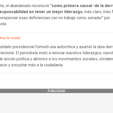
te, el abanderado reconoció
"como primera causal -de la derr
responsabilidad en tener un mejor liderazgo
, más claro, más 
ompensar esas deficiencias con mi trabajo como senador" por
sta.
 final de Guillier
ndidato presidencial formuló una autocrítica y asumió la dura derr
electoral. El periodista instó a renovar nuestros liderazgos, nues
e acción política y abrirnos a los movimientos sociales, olvidar
lacio y escuchar más a la ciudadanía.
PUBLICIDAD