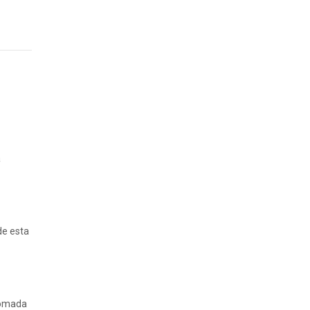
a
de esta
 tomada