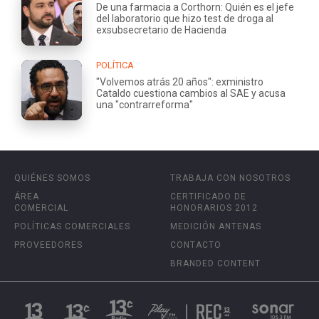
De una farmacia a Corthorn: Quién es el jefe
del laboratorio que hizo test de droga al
exsubsecretario de Hacienda
POLÍTICA
"Volvemos atrás 20 años": exministro
Cataldo cuestiona cambios al SAE y acusa
una "contrarreforma"
QUIÉNES SOMOS
TRABAJA CON NOSOTROS
ÁREA
CERTIFICADO DE
COMERCIAL
HONORARIOS 2012
POLÍTICAS COMERCIALES
MEDICIÓN ANTENAS
PROVEEDORES
CONTACTO
BRANDED CONTENT