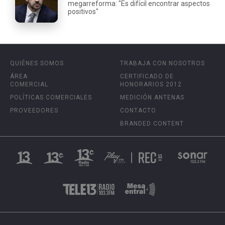
megarreforma: "Es difícil encontrar aspectos
positivos"
QUIÉNES SOMOS
TRABAJA CON NOSOTROS
ÁREA
CERTIFICADO DE
COMERCIAL
HONORARIOS 2012
POLÍTICAS COMERCIALES
MEDICIÓN ANTENAS
PROVEEDORES
CONTACTO
BRANDED CONTENT