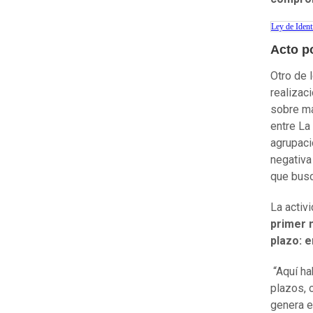
Ley de Ident
Acto p
Otro de 
realizac
sobre ma
entre La
agrupaci
negativa
que bus
La activ
primer 
plazo: 
“Aquí ha
plazos, 
genera e