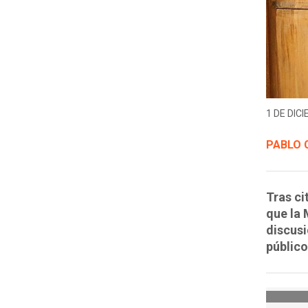
1 DE DICI
PABLO 
Tras ci
que la 
discusi
público