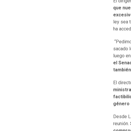
El dirige
que nues
excesiv
ley sea 
ha accedi
“Pedimos
sacado l
luego en
el Sena
también
El direct
ministr
factibil
género 
Desde La
reunión.
comprome