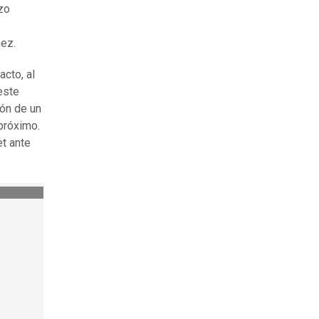
zo
nez.
acto, al
este
ón de un
próximo.
t ante