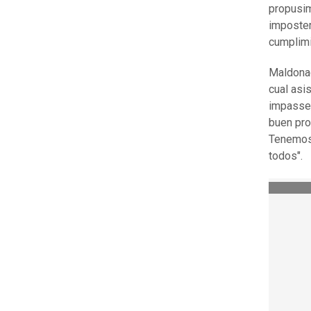
propusim
imposter
cumplimi
Maldonad
cual asi
impasse,
buen pro
Tenemos 
todos".