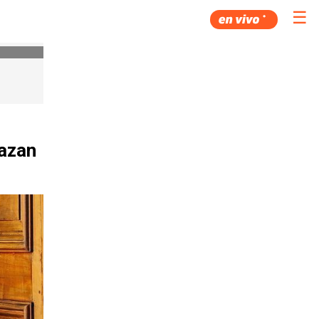
☰
lazan