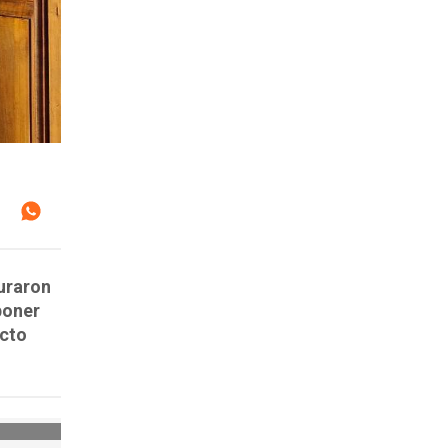
guraron
poner
acto