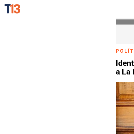
POLÍT
Ident
a La 