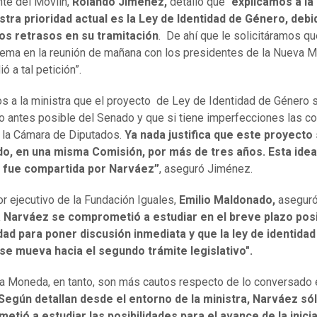
nte del Movilh,
Rolando Jiménez,
detalló que “
explicamos a la
tra prioridad actual es la Ley de Identidad de Género, debi
os retrasos en su tramitación
. De ahí que le solicitáramos qu
tema en la reunión de mañana con los presidentes de la Nueva Ma
ó a tal petición”.
 a la ministra que el proyecto de Ley de Identidad de Género 
o antes posible del Senado y que si tiene imperfecciones las co
 la Cámara de Diputados.
Ya nada justifica que este proyecto
do, en una misma Comisión, por más de tres años. Esta idea
 fue compartida por Narváez”
, aseguró Jiménez.
or ejecutivo de la Fundación Iguales,
Emilio Maldonado,
aseguró
a Narváez se comprometió a estudiar en el breve plazo posi
idad para poner discusión inmediata y que la ley de identidad
se mueva hacia el segundo trámite legislativo".
 Moneda, en tanto, son más cautos respecto de lo conversado 
Según detallan desde el entorno de la ministra, Narváez só
tió a estudiar las posibilidades para el avance de la inicia