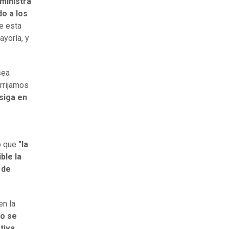
 ministra
do a los
e esta
yoría, y
sea
rrijamos
 siga en
 que
"la
ble la
 de
en la
lo se
tiva.