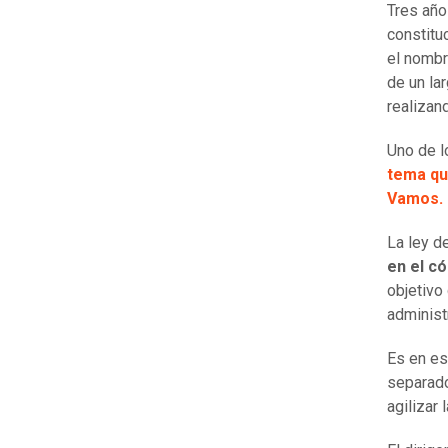
Tres año
constitu
el nombr
de un la
realizan
Uno de 
tema qu
Vamos.
La ley d
en el c
objetivo 
administ
Es en es
separado
agilizar 