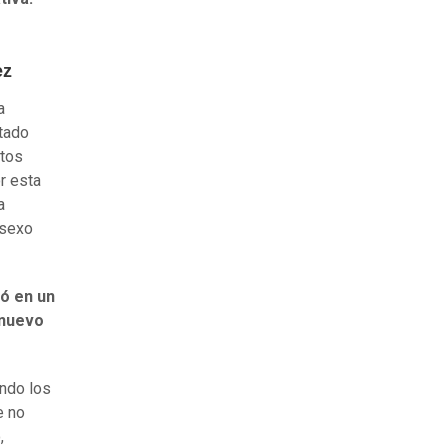
ez
a
stado
itos
r esta
a
 sexo
ó en un
 nuevo
endo los
e no
,