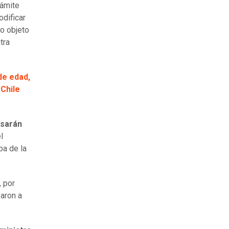
rámite
odificar
o objeto
tra
de edad,
Chile
isarán
l
pa de la
, por
zaron a