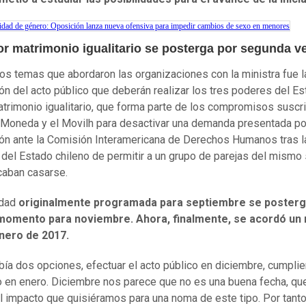
idad de género: Oposición lanza nueva ofensiva para impedir cambios de sexo en menores
or matrimonio igualitario se posterga por segunda v
los temas que abordaron las organizaciones con la ministra fue l
ión del acto público que deberán realizar los tres poderes del E
trimonio igualitario, que forma parte de los compromisos suscr
 Moneda y el Movilh para desactivar una demanda presentada po
ón ante la Comisión Interamericana de Derechos Humanos tras l
 del Estado chileno de permitir a un grupo de parejas del mismo
caban casarse.
idad
originalmente programada para septiembre se posterg
momento para noviembre. Ahora, finalmente, se acordó un
enero de 2017.
bía dos opciones, efectuar el acto público en diciembre, cumpli
o en enero. Diciembre nos parece que no es una buena fecha, qu
l impacto que quisiéramos para una noma de este tipo. Por tanto