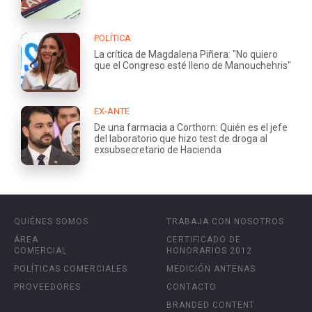
POLÍTICA
La crítica de Magdalena Piñera: "No quiero
que el Congreso esté lleno de Manouchehris"
EX-ANTE
De una farmacia a Corthorn: Quién es el jefe
del laboratorio que hizo test de droga al
exsubsecretario de Hacienda
QUIÉNES SOMOS
TRABAJA CON NOSOTROS
ÁREA
CERTIFICADO DE
COMERCIAL
HONORARIOS 2012
POLÍTICAS COMERCIALES
MEDICIÓN ANTENAS
PROVEEDORES
CONTACTO
BRANDED CONTENT