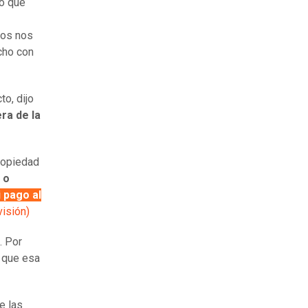
só que
ros nos
cho con
to, dijo
ra de la
propiedad
 o
i pago al
visión)
. Por
e que esa
e las