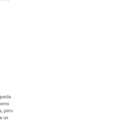
queda.
ierno
%, pero
e un