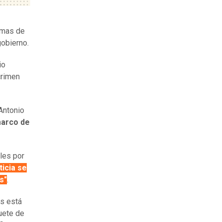
emas de
obierno.
io
crimen
Antonio
marco de
les por
sticia se
s"
.
s está
uete de