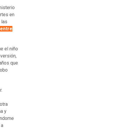
nisterio
rtes en
 las
entre
e el niño
nversión,
 años que
robo
r.
otra
ma y
tándome
 a