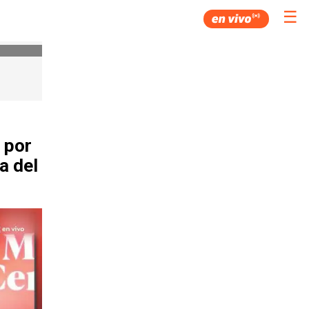
☰
 por
a del