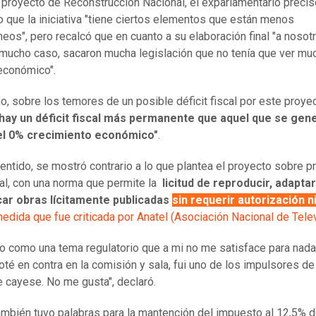
 proyecto de Reconstrucción Nacional, el exparlamentario preci
to que la iniciativa "tiene ciertos elementos que están menos
os", pero recalcó que en cuanto a su elaboración final "a nosot
 mucho caso, sacaron mucha legislación que no tenía que ver mu
económico".
, sobre los temores de un posible déficit fiscal por este proyec
hay un déficit fiscal más permanente que aquel que se gene
l 0% crecimiento económico"
.
entido, se mostró contrario a lo que plantea el proyecto sobre 
ual, con una norma que permite la
licitud de reproducir, adaptar
ar obras lícitamente publicadas
sin requerir autorización n
edida que fue criticada por Anatel (Asociación Nacional de Tele
eo como una tema regulatorio que a mi no me satisface para nada
voté en contra en la comisión y sala, fui uno de los impulsores d
 cayese. No me gusta", declaró.
ambién tuvo palabras para la mantención del impuesto al 12,5% d