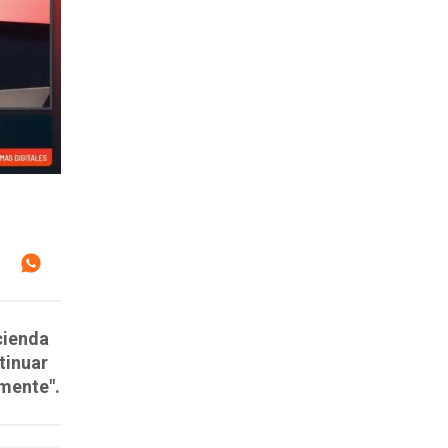
cienda
tinuar
amente".