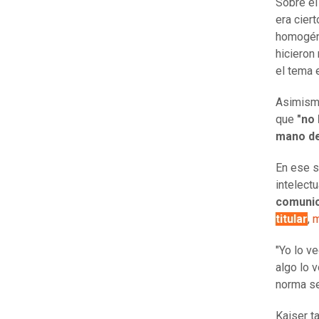
Sobre el
era cier
homogéne
hicieron
el tema 
Asimismo
que
"no 
mano de
En ese s
intelect
comunic
titular
,
m
"Yo lo v
algo lo 
norma se
Kaiser t