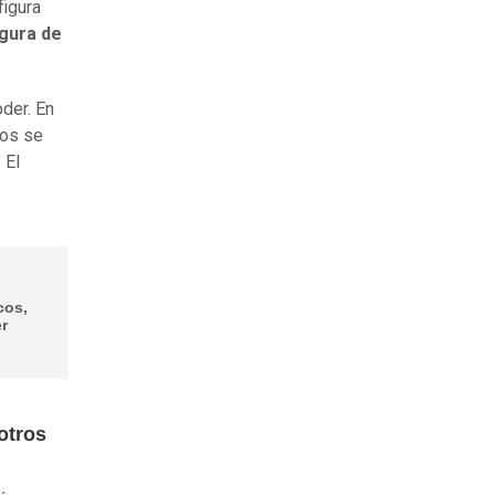
figura
figura de
oder. En
ros se
 El
cos,
er
otros