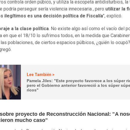
os controla orden púbico, y utiliza la escopeta antidisturbios, la 
e podría perseguir sería violencia innecesaria , pero
utilizar la 
 ilegítimos es una decisión política de Fiscalía
", explicó.
raje a la clase política
. No existe algo así como el vacío del p
a en que el 18/10 lo sufrimos todos, en la medida que Carabine
e las poblaciones, de ciertos espacios púlbicos, ¿quién lo ocupó?
gregó.
Lee También >
Pamela Jiles: "Este proyecto favorece a los súper ri
pero el Gobierno anterior favoreció a los súper súp
ricos"
 sobre proyecto de Reconstrucción Nacional: "A nos
cieron mucho caso"