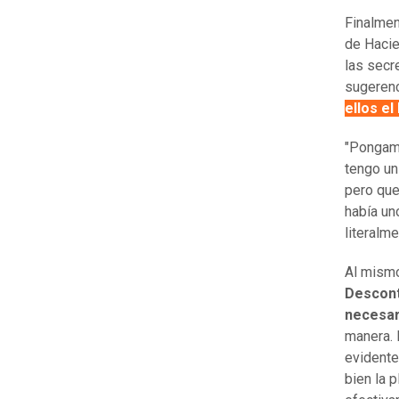
Finalment
de Hacie
las secre
sugerenc
ellos e
"Pongamo
tengo un
pero que
había un
literalm
Al mismo
Descont
necesa
manera. 
evidente
bien la p