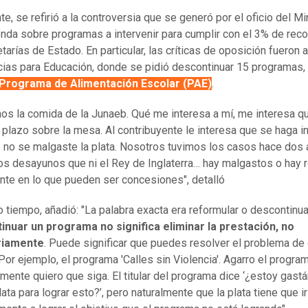
e, se refirió a la controversia que se generó por el oficio del Mi
nda sobre programas a intervenir para cumplir con el 3% de reco
tarías de Estado. En particular, las críticas de oposición fueron a
ias para Educación, donde se pidió descontinuar 15 programas,
l Programa de Alimentación Escolar (PAE)
.
s la comida de la Junaeb. Qué me interesa a mí, me interesa qu
 plazo sobre la mesa. Al contribuyente le interesa que se haga i
 no se malgaste la plata. Nosotros tuvimos los casos hace dos
os desayunos que ni el Rey de Inglaterra… hay malgastos o hay 
ente en lo que pueden ser concesiones", detalló
 tiempo, añadió: "La palabra exacta era reformular o descontinua
inuar un programa no significa eliminar la prestación, no
riamente
. Puede significar que puedes resolver el problema de 
Por ejemplo, el programa 'Calles sin Violencia'. Agarro el progra
mente quiero que siga. El titular del programa dice ‘¿estoy gas
lata para lograr esto?’, pero naturalmente que la plata tiene que ir