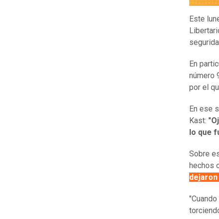
Este lun
Libertar
segurida
En parti
número 9
por el q
En ese s
Kast:
"Oj
lo que 
Sobre es
hechos o
dejaron 
"Cuando 
torciend