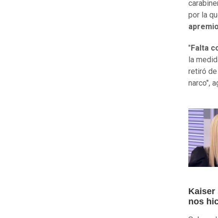
carabiner
por la qu
apremios
"
Falta co
la medid
retiró d
narco", a
Kaiser
nos hi