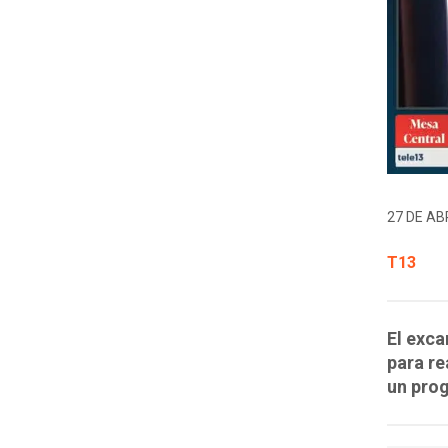
27 DE ABR
T13
El exca
para re
un prog