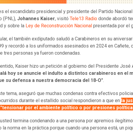
es el excandidato presidencial y presidente del Partido Nacional
io (PNL),
Johannes Kaiser
, visitó
Tele13 Radio
donde abordó t
d y sobre la
Ley de Reconstrucción Nacional
presentada por el g
cular, el también exdiputado saludó a Carabineros en su aniversar
9 y recordó a los uniformados asesinados en 2024 en Cañete, 
ue tres personas ya fueron condenadas.
entido, Kaiser hizo un petición al gobierno del Presidente José 
alá hoy se anuncie el indulto a distintos carabineros en el 
fue su defensa a nuestra democracia del 18-O"
.
te tema, aseguró que muchas condenas contra efectivos policia
curridos durante el estallido social respondieron a que en
la ju
"tensionar por el ambiente político o por presiones política
usted termina condenando a una persona por apremios ilegítimo
o la norma en la práctica porque cuando una persona está, un piq