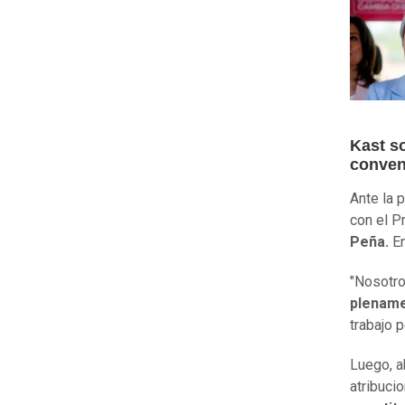
Kast s
conven
Ante la 
con el P
Peña.
En
"Nosotro
plename
trabajo 
Luego, a
atribuci