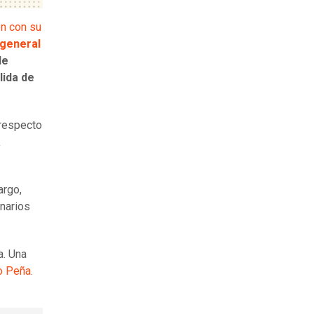
ón con su
 general
de
lida de
 respecto
a
argo,
onarios
a. Una
lo Peña
.