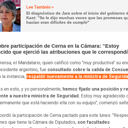
Lee También >
El diagnóstico de Jara sobre el inicio del gobierno 
Kast: "Se le dijo muchas veces que las promesas q
hacían eran difíciles de cumplir"
obre participación de Cerna en la Cámara: "Estoy
cido que ejerció las atribuciones que le correspond
prensa, el Mandatario, quien calificó como "muy productiva" su en
residente argentino, fue
consultado sobre la salida de Consue
 la instancia,
respaldó nuevamente a la ministra de Segurid
s en esto, y yo personalmente,
hemos fijado una posición y r
nte a nuestra ministra de Seguridad.
Estoy muy agradecido 
permanente que está haciendo ella con su equipo", comenzó seña
bordó la participación de Cerna pactado para este lunes: "Respec
ones que tiene la Cámara de Diputados,
son facultades