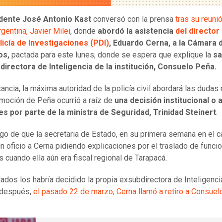
dente José Antonio Kast
conversó con la prensa
tras su reuni
gentina, Javier Milei
, donde
abordó la asistencia
del director
licía de Investigaciones (PDI)
, Eduardo Cerna, a la Cámara 
os,
pactada para este lunes, donde se espera que explique la
sa
directora de Inteligencia de la institución, Consuelo Peña.
tancia, la máxima autoridad de la policía civil abordará las dudas
remoción de Peña ocurrió a raíz de
una decisión institucional o 
s por parte de la ministra de Seguridad, Trinidad Steinert
.
ego de que la secretaria de Estado, en su primera semana en el c
un oficio a Cerna pidiendo explicaciones por el traslado de funci
es cuando ella aún era fiscal regional de Tarapacá.
lados los habría decidido la propia exsubdirectora de Inteligenci
después,
el pasado 22 de marzo, Cerna llamó a retiro a Consue