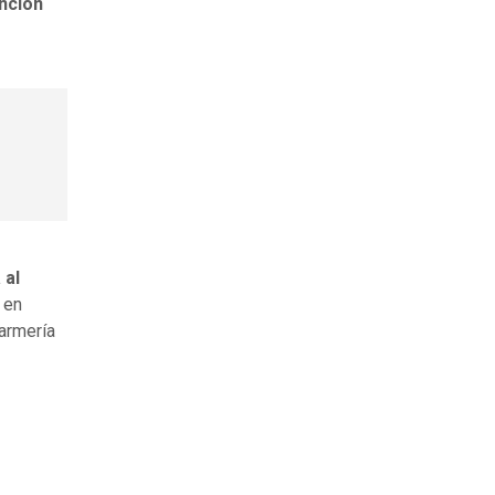
unción
 al
 en
armería