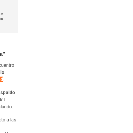
de
ue
ía"
cuentro
lo
ad
.
espaldo
del
lando.
to a las