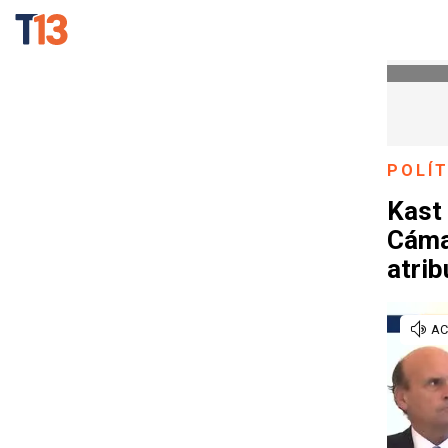
POLÍT
Kast 
Cámar
atrib