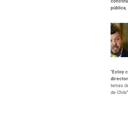
constitu
pública
,
"
Estoy c
director
temas de
de Chile"