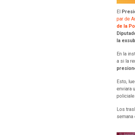
El
Presi
par de Ar
de la Po
Diputad
la exsub
En la ins
a si la 
presione
Esto, lu
enviara 
policial
Los tras
semana 