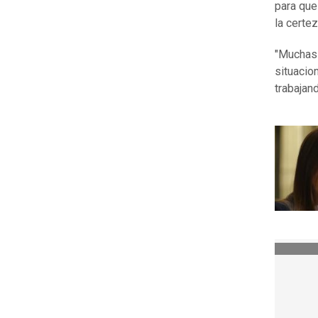
para que
la certez
"Muchas 
situacio
trabajan