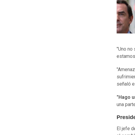
"Uno no
estamos 
"Amenaza
sufrimie
señaló e
"Hago un
una parte
Preside
El jefe 