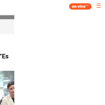
☰
 “Es