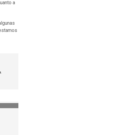
cuanto a
algunas
y estamos
a