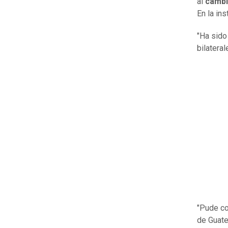
al
cambi
En la in
"Ha sido
bilatera
"Pude con
de Guate