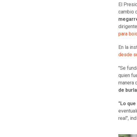
El Presi
cambio d
megarre
dirigent
para boi
En la in
desde su
"Se fund
quien fu
manera d
de burla
"Lo que
eventual
real", in