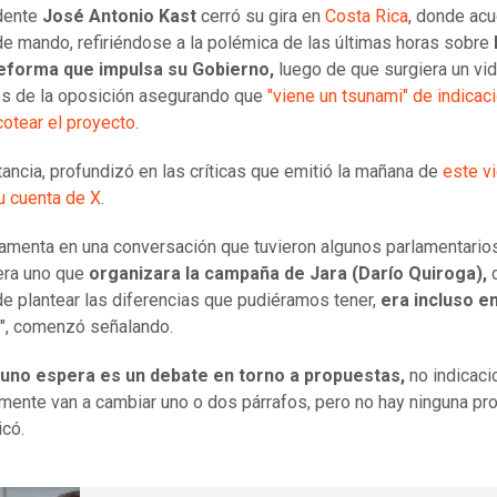
dente
José Antonio Kast
cerró su gira en
Costa Rica
, donde acu
e mando, refiriéndose a la polémica de las últimas horas sobre
forma que impulsa su Gobierno,
luego de que surgiera un vi
es de la oposición asegurando que
"viene un tsunami" de indicac
cotear el proyecto
.
stancia, profundizó en las críticas que emitió la mañana de
este v
 cuenta de X
.
amenta en una conversación que tuvieron algunos parlamentario
era uno que
organizara la campaña de Jara (Darío Quiroga),
d
e plantear las diferencias que pudiéramos tener,
era incluso e
", comenzó señalando.
 uno espera es un debate en torno a propuestas,
no indicaci
mente van a cambiar uno o dos párrafos, pero no hay ninguna pr
dicó.