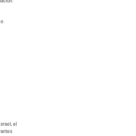
nación.
es
srael, el
vantes