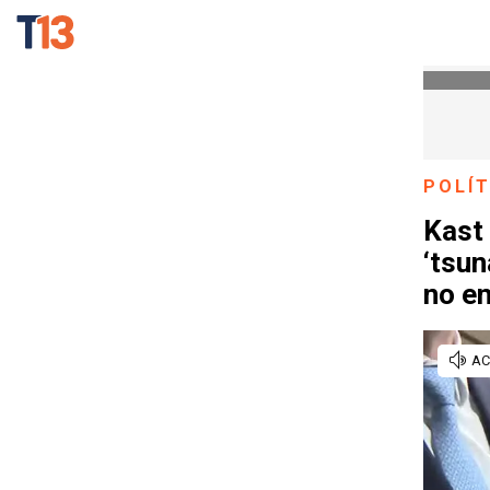
POLÍT
Kast 
‘tsun
no en