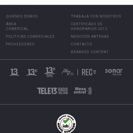
QUIÉNES SOMOS
TRABAJA CON NOSOTROS
ÁREA
CERTIFICADO DE
COMERCIAL
HONORARIOS 2012
POLÍTICAS COMERCIALES
MEDICIÓN ANTENAS
PROVEEDORES
CONTACTO
BRANDED CONTENT