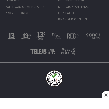
COMERCIAL
HONORARIOS 2012
POLÍTICAS COMERCIALES
MEDICIÓN ANTENAS
PROVEEDORES
CONTACTO
BRANDED CONTENT
INÉS MATTE URREJOLA #0848, SANTIAGO, CHILE
FONO (562) 2 251 4000 © TODOS LOS DERECHOS