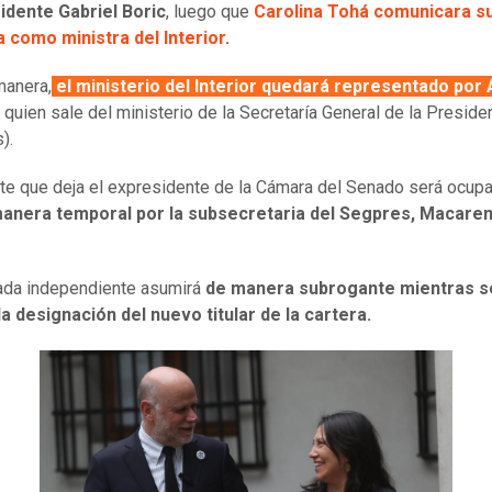
idente Gabriel Boric
, luego que
Carolina Tohá comunicara s
 como ministra del Interior
.
manera,
el ministerio del Interior quedará representado por 
, quien sale del ministerio de la Secretaría General de la Preside
).
te que deja el expresidente de la Cámara del Senado será ocup
anera temporal por la subsecretaria del Segpres, Macare
da independiente asumirá
de manera subrogante mientras s
a designación del nuevo titular de la cartera.