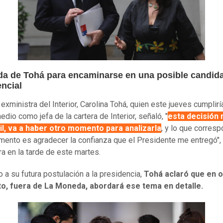
ida de Tohá para encaminarse en una posible candid
encial
 exministra del Interior, Carolina Tohá, quien este jueves cumplir
dio como jefa de la cartera de Interior, señaló, "
esta decisión 
il, va a haber otro momento para analizarla
, y lo que corres
ento es agradecer la confianza que el Presidente me entregó",
ra en la tarde de este martes.
o a su futura postulación a la presidencia,
Tohá aclaró que en o
, fuera de La Moneda, abordará ese tema en detalle.