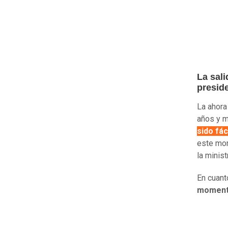
La sal
presid
La ahora
años y me
sido fác
este mom
la minist
En cuant
momento