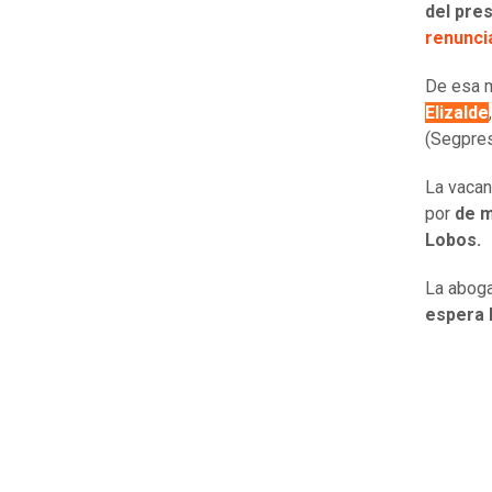
del pres
renuncia
De esa 
Elizalde
(Segpres
La vacan
por
de m
Lobos.
La aboga
espera l