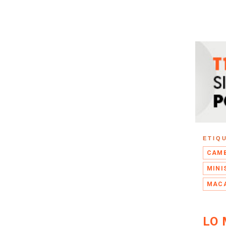
ETIQ
CAMB
MINI
MACA
LO 