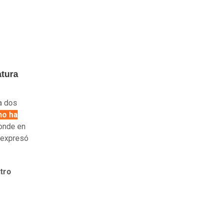
atura
ía dos
no ha
ponde en
 expresó
tro