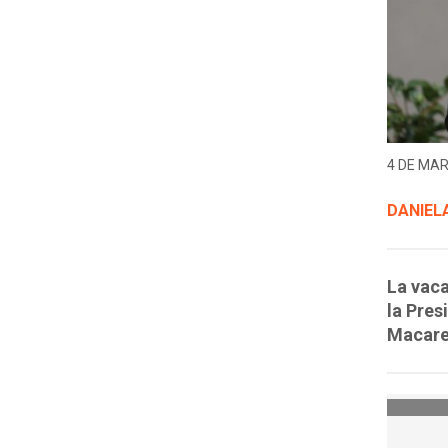
4 DE MAR
DANIELA
La vaca
la Pres
Macaren