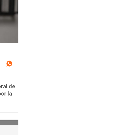
ral de
or la