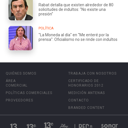
Rabat detalla que existen alrededor de 80
solicitudes de indultos: "No existe una
presión"
POLÍTICA
"La Moneda al día" en "Me enteré por la
prensa": Oficialismo no se rinde con indultos
QUIÉNES SOMOS
TRABAJA CON NOSOTROS
ÁREA
CERTIFICADO DE
COMERCIAL
HONORARIOS 2012
POLÍTICAS COMERCIALES
MEDICIÓN ANTENAS
PROVEEDORES
CONTACTO
BRANDED CONTENT