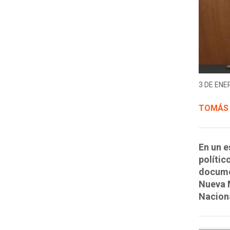
3 DE ENER
TOMÁS
En un e
polític
documen
Nueva M
Nacion