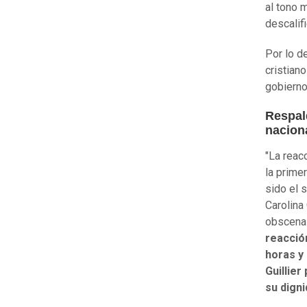
al tono 
descalif
Por lo d
cristian
gobierno
Respal
nacion
"La reac
la prime
sido el 
Carolina
obscenas
reacció
horas y
Guillier
su digni