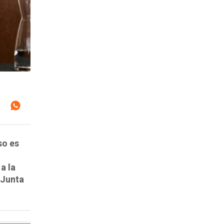
so es
a la
 Junta