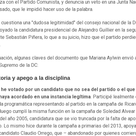
anza con el Partido Comunista, y denuncia un veto en una Junta Na
ado, que le impidió hacer uso de la palabra.
cuestiona una "dudosa legitimidad" del consejo nacional de la D
oyado la candidatura presidencial de Alejandro Guillier en la se
te Sebastián Piñera, lo que a su juicio, hizo que el partido perdie
.
uación, algunas claves del documento que Mariana Aylwin envió 
 Supremo de la DC:
oria y apego a la disciplina
e votado por un candidato que no sea del partido o el que 
 haya acordado en una instancia legítima
. Participé lealment
a programática representando al partido en la campaña de Rica
luego cumplí la misma función en la campaña de Soledad Alvear 
 del año 2005, candidatura que se vio truncada por la falta de ap
io. Lo mismo hice durante la campaña a primarias del 2013, apoy
candidato Claudio Orrego, que – abandonado por quienes corrier