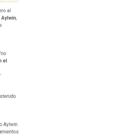
ero al
 Aylwin
,
e
 "no
 el
r
ostenido
io Aylwin
namientos