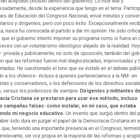
an aceptado (incluso dentro del gobierno). Lo hice leal y
esadamente, desde la experiencia que tengo en el tema. Particip
es de Educación del Congreso Nacional, envié minutas y conve
tarios y dirigentes, pero con poco éxito. Excepcionalmente recib
, nunca fui convocada al partido a dar mi opinión. He sido crítica
 que el gobierno intentó imponer su programa como si fuera un
eces con un voluntarismo ideológico alejado de la realidad. Hoy
– privada y públicamente, no solo de oposición, también del gob
n que las reformas fueron mal diagnosticadas, improvisadas y 
tadas. He cuestionado el tono que se instaló en el debate públi
do a los chilenos- incluso a quienes pertenecíamos a la NM- en
stas y conservadores, o los defensores de los derechos social
, versus los poderosos de siempre.
Dirigentes y militantes de
cia Cristiana se prestaron para usar ese método, incluso
o campañas falsas- como instalar, en mi caso, que estaba
endo mi negocio educativo.
Un invento que surgió dentro del p
ber sido dura en juzgar el papel de la Democracia Cristiana en 
 que, teniendo una importante presencia en el Congreso, termin
 irrelevante, sin voz propia en la mayoría de las reformas y acop