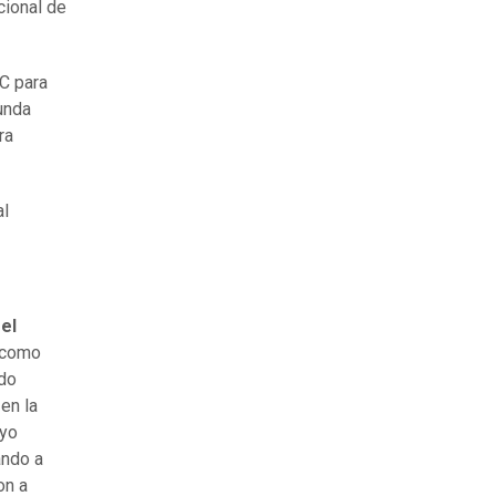
cional de
C para
gunda
ra
al
el
e como
rdo
en la
oyo
ando a
on a