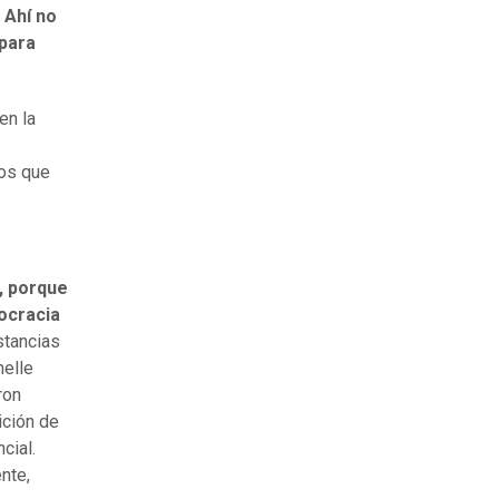
.
Ahí no
 para
en la
los que
, porque
ocracia
stancias
helle
ron
ición de
cial.
nte,