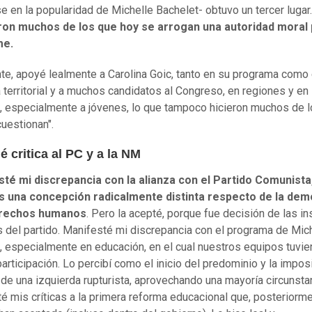
se en la popularidad de Michelle Bachelet- obtuvo un tercer lugar
ron muchos de los que hoy se arrogan una autoridad moral
me.
te, apoyé lealmente a Carolina Goic, tanto en su programa como 
territorial y a muchos candidatos al Congreso, en regiones y en
, especialmente a jóvenes, lo que tampoco hicieron muchos de 
uestionan".
 critica al PC y a la NM
sté mi discrepancia con la alianza con el Partido Comunista
 una concepción radicalmente distinta respecto de la dem
erechos humanos
. Pero la acepté, porque fue decisión de las in
s del partido. Manifesté mi discrepancia con el programa de Mic
, especialmente en educación, en el cual nuestros equipos tuvie
articipación. Lo percibí como el inicio del predominio y la impos
n de una izquierda rupturista, aprovechando una mayoría circunstan
é mis críticas a la primera reforma educacional que, posteriorme