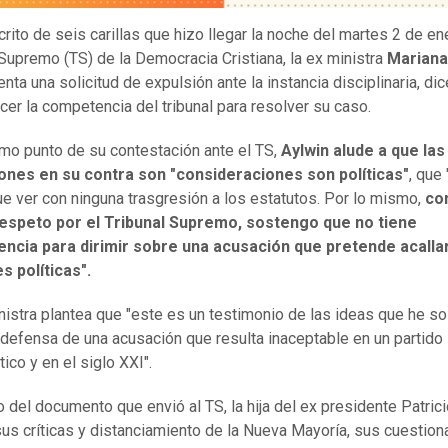
crito de seis carillas que hizo llegar la noche del martes 2 de en
 Supremo (TS) de la Democracia Cristiana, la ex ministra
Mariana
nta una solicitud de expulsión ante la instancia disciplinaria, dic
er la competencia del tribunal para resolver su caso.
timo punto de su contestación ante el TS,
Aylwin alude a que las
ones en su contra son "consideraciones son políticas"
, que
ue ver con ninguna trasgresión a los estatutos. Por lo mismo,
con
espeto por el Tribunal Supremo, sostengo que no tiene
ncia para dirimir sobre una acusación que pretende acalla
s políticas".
nistra plantea que "este es un testimonio de las ideas que he s
 defensa de una acusación que resulta inaceptable en un partido
ico y en el siglo XXI".
go del documento que envió al TS, la hija del ex presidente Patric
sus críticas y distanciamiento de la Nueva Mayoría, sus cuestio