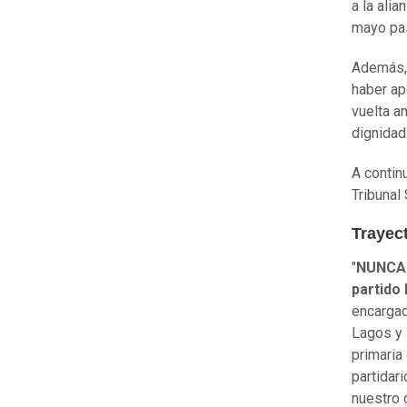
a la ali
mayo pas
Además, 
haber ap
vuelta an
dignidad
A contin
Tribunal
Trayect
"
NUNCA h
partido
encargad
Lagos y 
primaria
partidar
nuestro 