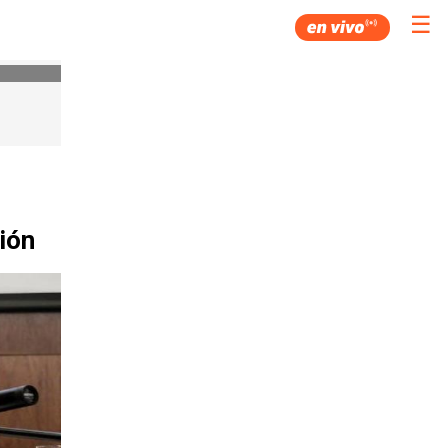
☰
ión