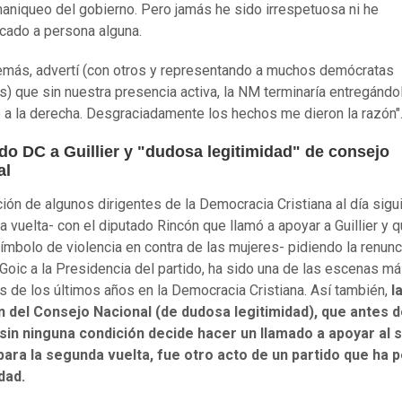
maniqueo del gobierno. Pero jamás he sido irrespetuosa ni he
icado a persona alguna.
emás, advertí (con otros y representando a muchos demócratas
os) que sin nuestra presencia activa, la NM terminaría entregándo
 a la derecha. Desgraciadamente los hechos me dieron la razón"
do DC a Guillier y "dudosa legitimidad" de consejo
al
ción de algunos dirigentes de la Democracia Cristiana al día sigu
ra vuelta- con el diputado Rincón que llamó a apoyar a Guillier y 
símbolo de violencia en contra de las mujeres- pidiendo la renunc
 Goic a la Presidencia del partido, ha sido una de las escenas m
 de los últimos años en la Democracia Cristiana. Así también,
l
n del Consejo Nacional (de dudosa legitimidad), que antes d
 sin ninguna condición decide hacer un llamado a apoyar al
 para la segunda vuelta, fue otro acto de un partido que ha 
dad.