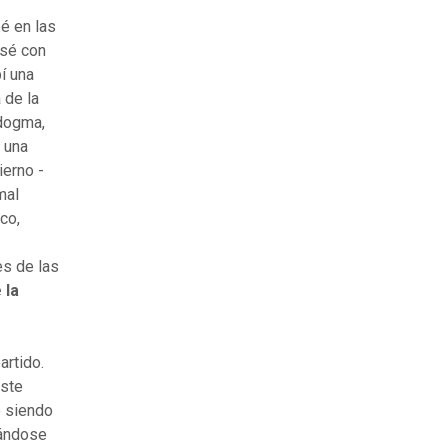
é en las
rsé con
í una
 de la
 dogma,
 una
ierno -
mal
co,
es de las
 la
artido.
este
ó siendo
lándose