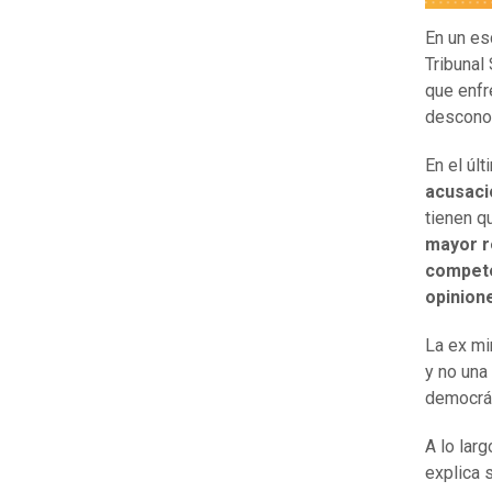
En un es
Tribunal
que enfre
desconoc
En el úl
acusaci
tienen q
mayor r
compete
opinione
La ex mi
y no una
democrát
A lo lar
explica 