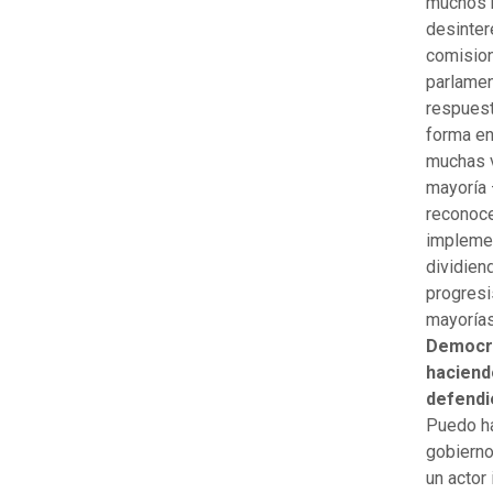
muchos h
desinter
comision
parlamen
respuesta
forma en
muchas v
mayoría 
reconoce
implemen
dividien
progresi
mayorías
Democra
haciend
defendi
Puedo ha
gobierno
un actor