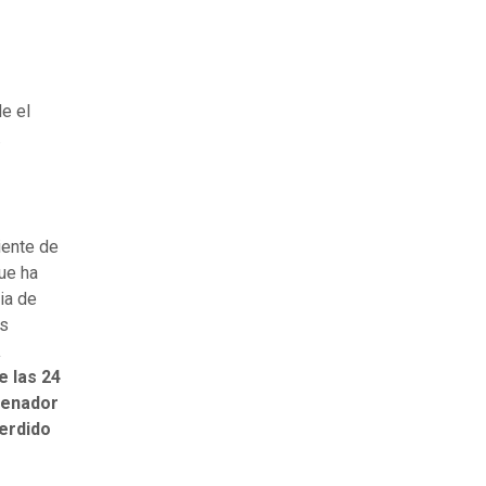
le el
.
iente de
que ha
ia de
ás
a
e las 24
 senador
perdido