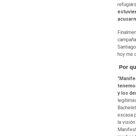
refugiar
estuvie
acusar
Finalmen
campaña 
Santiago
hoy me c
Por qué
"Manife
tenemos
y los d
legítima
Bachelet
escasa p
la visió
Manifest