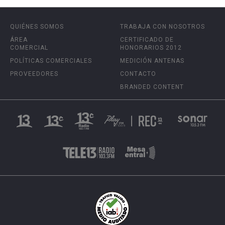
QUIÉNES SOMOS
TRABAJA CON NOSOTROS
ÁREA
CERTIFICADO DE
COMERCIAL
HONORARIOS 2012
POLÍTICAS COMERCIALES
MEDICIÓN ANTENAS
PROVEEDORES
CONTACTO
BRANDED CONTENT