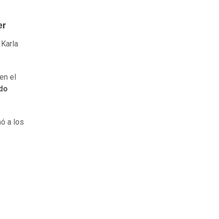
er
 Karla
en el
do
mó a los