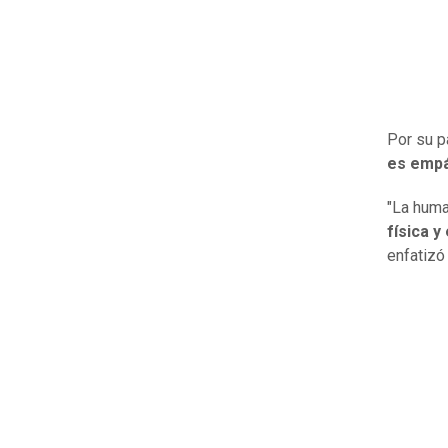
Por su p
es empát
"La huma
física 
enfatizó