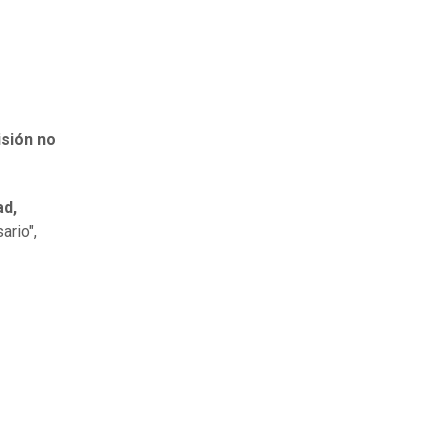
isión no
d,
ario",