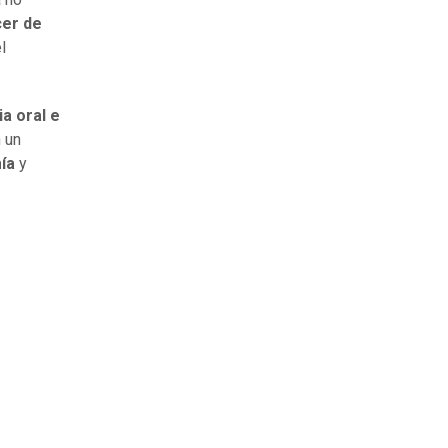
cer de
l
a oral e
 un
ía
y