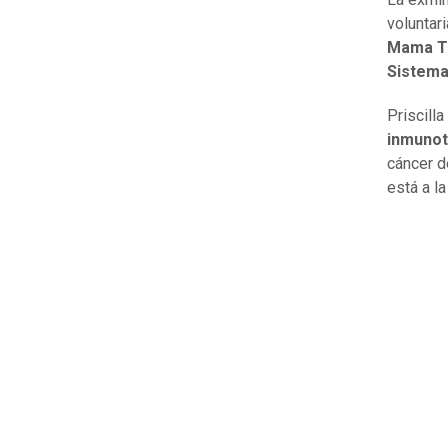
voluntar
Mama Tr
Sistema
Priscill
inmunot
cáncer d
está a l