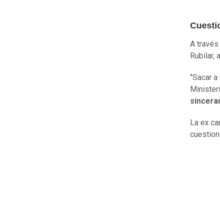
Cuesti
A través
Rubilar,
"Sacar a
Minister
sincera
La ex ca
cuestion