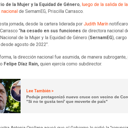
io de la Mujer y la Equidad de Género
,
luego de la salida de la
a nacional
de SernamEG, Priscilla Carrasco.
esta jornada, desde la cartera liderada por
Judith Marín
notificar
 Carrasco "
ha cesado en sus funciones
de directora nacional d
 Nacional de la Mujer y la Equidad de Género (
SernamEG
), cargo
 desde agosto de 2022".
forma, la dirección nacional fue asumida, de manera subrogante, 
go
Felipe Díaz Rain,
quien ejercía como subdirector.
Lee También >
Poduje protagonizó nuevo cruce con vecino de Cor
"Si no te gusta tení' que moverte de país"
istra Antonia Orellana acusó que el Gobierno le pidió la "renunci