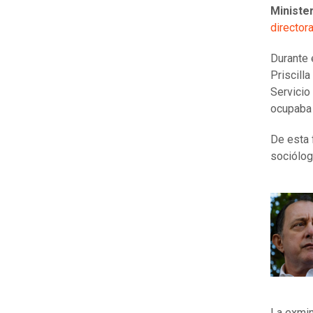
Minister
director
Durante 
Priscilla
Servicio
ocupaba
De esta 
sociólo
La exmin