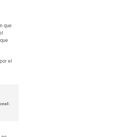
on que
el
 que
por el
onel:
a no