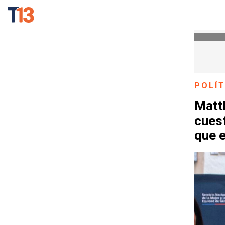
POLÍT
Matth
cues
que 