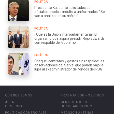
POLÍTICA
Presidente Kast ante solicitudes del
oficialismo sobre indulto a uniformados: "Se
van a analizar en su mérito"
POLÍTICA
¿Qué es la Unión Interparlamentaria? El
organismo que aspira presidir Rojo Edwards
con respaldo del Gobierno
POLÍTICA
Cheque, contratos y gastos sin respaldo: las
observaciones del Servel que ponen bajo la
lupa al exadministrador de fondos del PDG
QUIÉNES SOMOS
TRABAJA CON NOSOTROS
ÁREA
CERTIFICADO DE
COMERCIAL
HONORARIOS 2012
POLÍTICAS COMERCIALES
MEDICIÓN ANTENAS