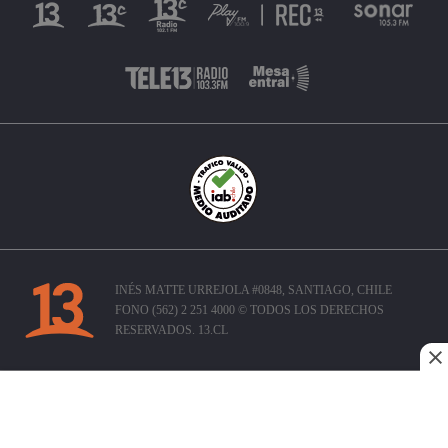
INÉS MATTE URREJOLA #0848, SANTIAGO, CHILE
FONO (562) 2 251 4000 © TODOS LOS DERECHOS
RESERVADOS. 13.CL