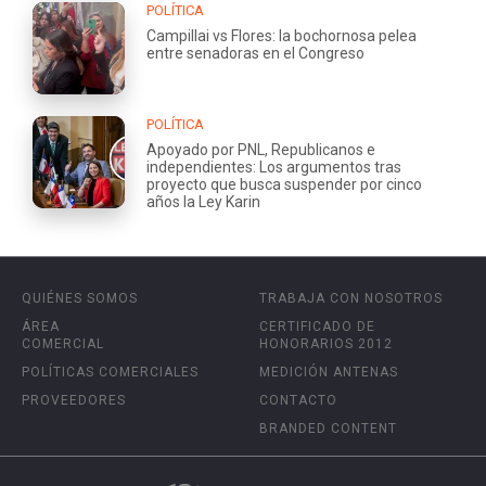
POLÍTICA
Campillai vs Flores: la bochornosa pelea
entre senadoras en el Congreso
POLÍTICA
Apoyado por PNL, Republicanos e
independientes: Los argumentos tras
proyecto que busca suspender por cinco
años la Ley Karin
QUIÉNES SOMOS
TRABAJA CON NOSOTROS
ÁREA
CERTIFICADO DE
COMERCIAL
HONORARIOS 2012
POLÍTICAS COMERCIALES
MEDICIÓN ANTENAS
PROVEEDORES
CONTACTO
BRANDED CONTENT