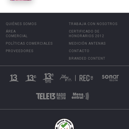
QUIÉNES SOMOS
TRABAJA CON NOSOTROS
ÁREA
CERTIFICADO DE
COMERCIAL
HONORARIOS 2012
POLÍTICAS COMERCIALES
MEDICIÓN ANTENAS
PROVEEDORES
CONTACTO
BRANDED CONTENT