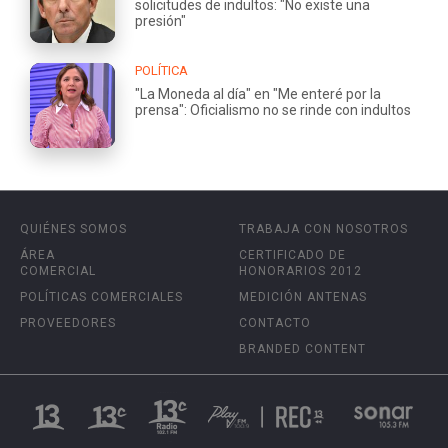
solicitudes de indultos: "No existe una
presión"
POLÍTICA
"La Moneda al día" en "Me enteré por la
prensa": Oficialismo no se rinde con indultos
QUIÉNES SOMOS
TRABAJA CON NOSOTROS
ÁREA
CERTIFICADO DE
COMERCIAL
HONORARIOS 2012
POLÍTICAS COMERCIALES
MEDICIÓN ANTENAS
PROVEEDORES
CONTACTO
BRANDED CONTENT