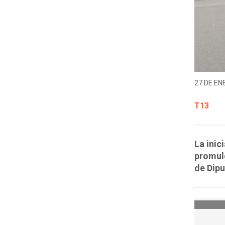
27 DE EN
T13
La inic
promul
de Dipu