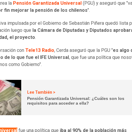
rea la
Pensión Garantizada Universal
(PGU) y aseguró que "v
r fin mejorar la pensión de los chilenos
".
ativa impulsada por el Gobierno de Sebastián Piñera quedó lista 
ción luego que
la Cámara de Diputadas y Diputados aprobara
dad, el proyecto
.
ersación con
Tele13 Radio
, Cerda aseguró que la PGU "
es algo 
 de lo que fue el IFE Universal
, que fue una política que noso
mos como Gobierno".
Lee También >
Pensión Garantizada Universal: ¿Cuáles son los
requisitos para acceder a ella?
niversal
fue una política que
iba al 90% de la población más