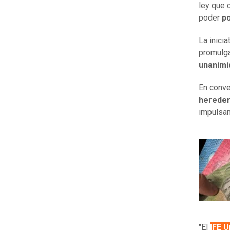
ley que c
poder
po
La inici
promulga
unanimi
En conv
heredero
impulsa
"El
IFE U