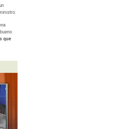
un
ministro.
ena
 bueno
s que