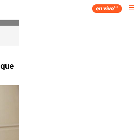
☰
 que