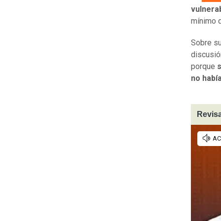
vulnera
mínimo d
Sobre su
discusió
porque
s
no habí
Revisa