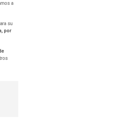
amos a
para su
, por
de
tros