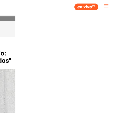
☰
ío:
dos"