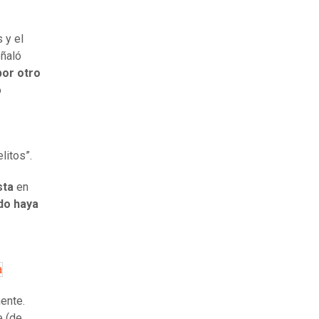
 y el
eñaló
por otro
o
litos”.
sta
en
do haya
a
mente.
e (de