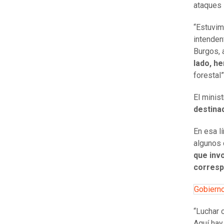
ataques 
“Estuvim
intenden
Burgos, 
lado, h
forestal”
El minis
destina
En esa l
algunos 
que inv
corresp
Gobierno
“Luchar c
Aquí hay