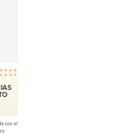
da con el
tes