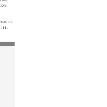
ión.
ridad de
lías,