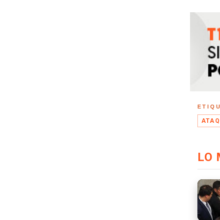
ETIQ
ATAQ
LO 