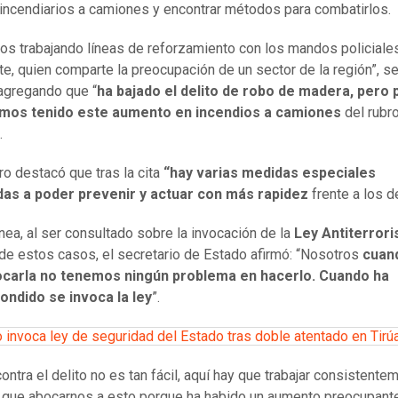
incendiarios a camiones y encontrar métodos para combatirlos.
os trabajando líneas de reforzamiento con los mandos policiales
te, quien comparte la preocupación de un sector de la región”, s
agregando que “
ha bajado el delito de robo de madera, pero 
emos tenido este aumento en incendios a camiones
del rubr
.
tro destacó que tras la cita
“hay varias medidas especiales
das a poder prevenir y actuar con más rapidez
frente a los de
ínea, al ser consultado sobre la invocación de la
Ley Antiterrori
de estos casos, el secretario de Estado afirmó: “Nosotros
cuan
ocarla no tenemos ningún problema en hacerlo. Cuando ha
ondido se invoca la ley
”.
 invoca ley de seguridad del Estado tras doble atentado en Tirú
ontra el delito no es tan fácil, aquí hay que trabajar consistente
 que abocarnos a esto porque ha habido un aumento preocupant