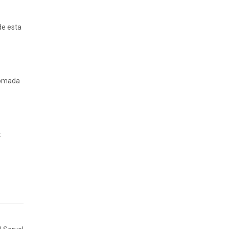
de esta
 tomada
: