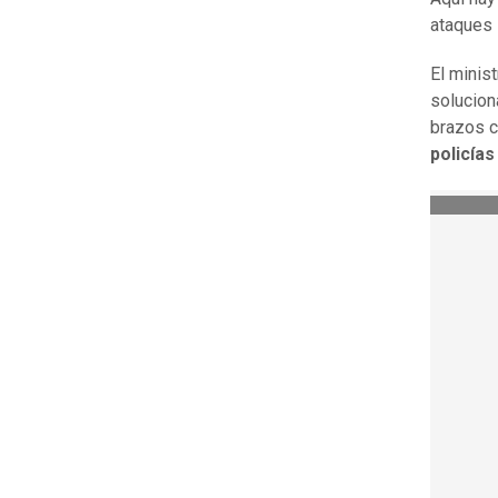
ataques 
El minis
solucion
brazos c
policías