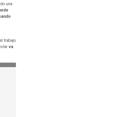
ido una
uede
asando
l trabajo
colar
va