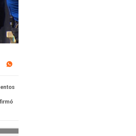
ientos
afirmó