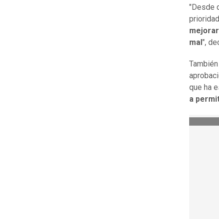
"Desde q
priorida
mejorar
mal
", de
También 
aprobaci
que ha e
a permi