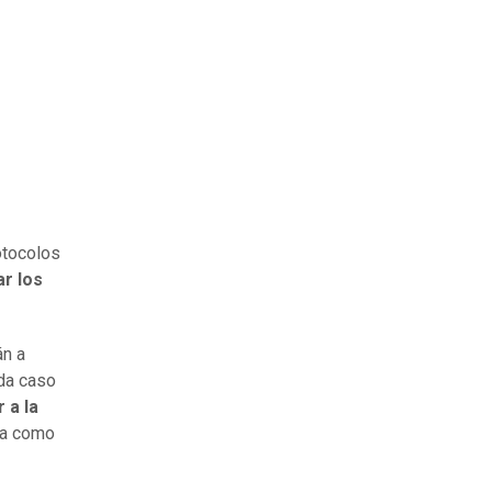
otocolos
ar los
án a
ada caso
 a la
da como