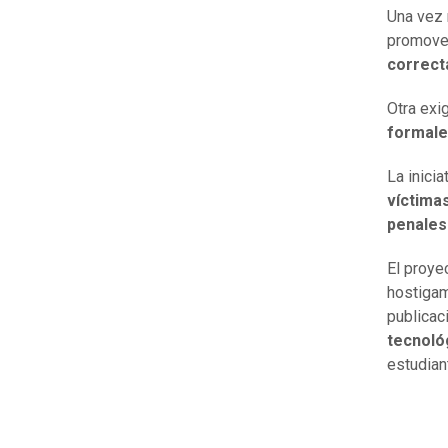
Una vez 
promover
correct
Otra exi
formal
La inicia
víctimas
penales
El proye
hostigam
publicac
tecnoló
estudian