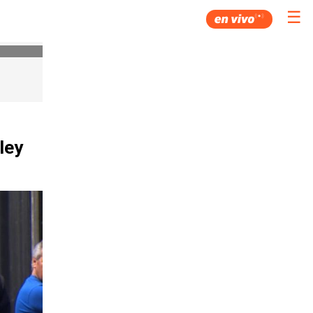
☰
ley