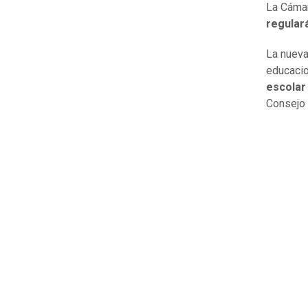
La Cámar
regular
La nueva
educaci
escolar
Consejo 