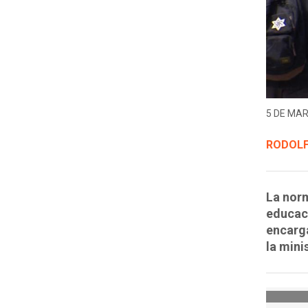
5 DE MAR
RODOL
La norm
educac
encarga
la mini