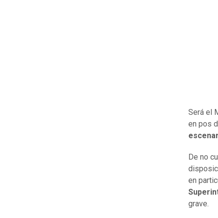
Será el 
en pos d
escenar
De no cu
disposic
en partic
Superin
grave.