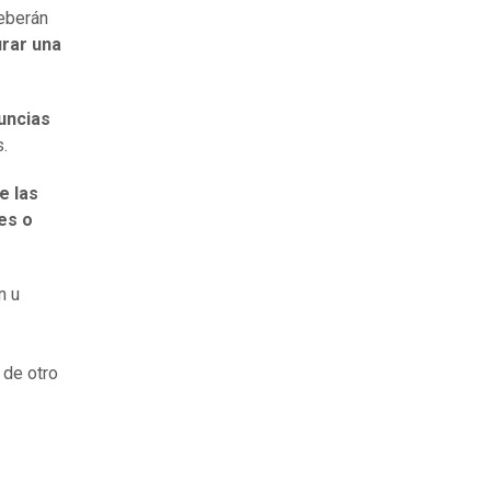
deberán
rar una
uncias
.
e las
les o
n u
 de otro